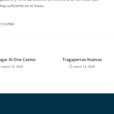
hay suficiente en el mazo.
 y juega.
gar Al One Casino
Tragaperras Nuevas
enero 13, 2026
enero 13, 2026