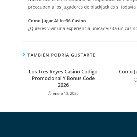
preocupan a los jugadores de blackjack es si todavía 
Como Jugar Al Ice36 Casino
¿Quieres vivir una experiencia única? Visita un casino
TAMBIÉN PODRÍA GUSTARTE
Los Tres Reyes Casino Codigo
Como Ju
Promocional Y Bonus Code
2026
enero 13, 2026