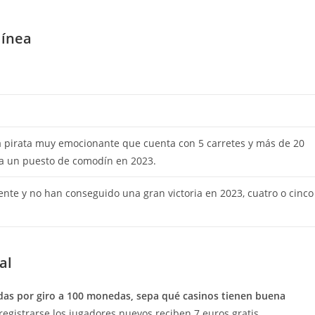
línea
a pirata muy emocionante que cuenta con 5 carretes y más de 20
ra un puesto de comodín en 2023.
nte y no han conseguido una gran victoria en 2023, cuatro o cinco
al
edas por giro a 100 monedas, sepa qué casinos tienen buena
registrarse los jugadores nuevos reciben 7 euros gratis,