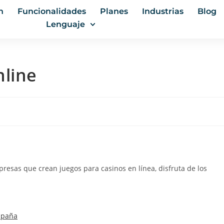
n
Funcionalidades
Planes
Industrias
Blog
Lenguaje
nline
presas que crean juegos para casinos en línea, disfruta de los
spaña