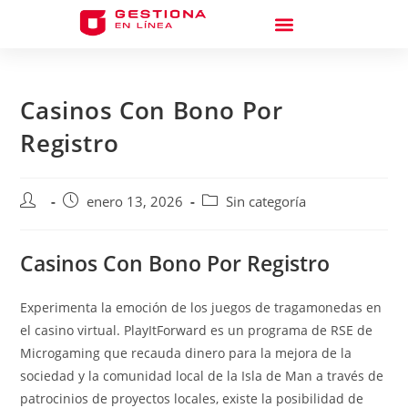
Casinos Con Bono Por
Registro
enero 13, 2026
Sin categoría
Casinos Con Bono Por Registro
Experimenta la emoción de los juegos de tragamonedas en
el casino virtual. PlayItForward es un programa de RSE de
Microgaming que recauda dinero para la mejora de la
sociedad y la comunidad local de la Isla de Man a través de
patrocinios de proyectos locales, existe la posibilidad de