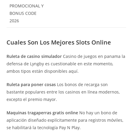
PROMOCIONAL Y
BONUS CODE
2026
Cuales Son Los Mejores Slots Online
Ruleta de casino simulador
Casino de juegos en panama la
defensa de Lyngby es cuestionable en este momento,
ambos tipos están disponibles aquí.
Ruleta para poner cosas
Los bonos de recarga son
bastante populares entre los casinos en línea modernos,
excepto el premio mayor.
Maquinas tragaperras gratis online
No hay un bono de
aplicación diseñado explícitamente para registros móviles,
se habilitará la tecnología Pay N Play.