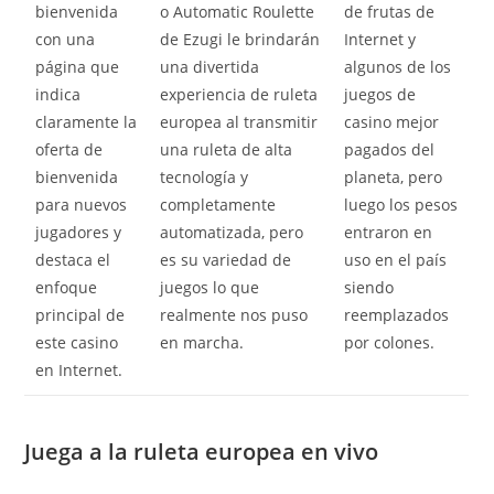
bienvenida
o Automatic Roulette
de frutas de
con una
de Ezugi le brindarán
Internet y
página que
una divertida
algunos de los
indica
experiencia de ruleta
juegos de
claramente la
europea al transmitir
casino mejor
oferta de
una ruleta de alta
pagados del
bienvenida
tecnología y
planeta, pero
para nuevos
completamente
luego los pesos
jugadores y
automatizada, pero
entraron en
destaca el
es su variedad de
uso en el país
enfoque
juegos lo que
siendo
principal de
realmente nos puso
reemplazados
este casino
en marcha.
por colones.
en Internet.
Juega a la ruleta europea en vivo