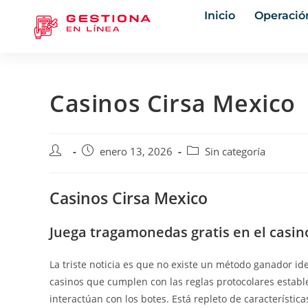
Inicio
Operació
Casinos Cirsa Mexico
enero 13, 2026
Sin categoría
Casinos Cirsa Mexico
Juega tragamonedas gratis en el casin
La triste noticia es que no existe un método ganador id
casinos que cumplen con las reglas protocolares establ
interactúan con los botes. Está repleto de característic