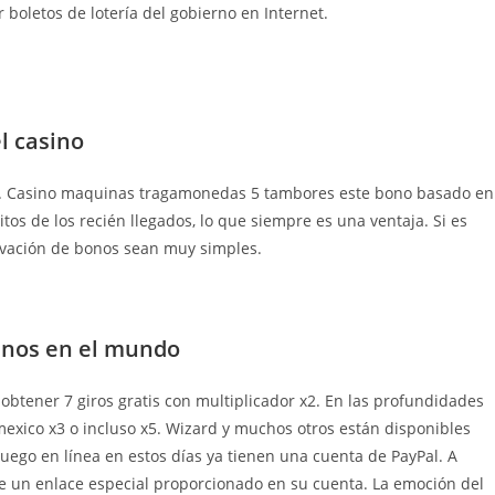
 boletos de lotería del gobierno en Internet.
l casino
abs. Casino maquinas tragamonedas 5 tambores este bono basado en
os de los recién llegados, lo que siempre es una ventaja. Si es
tivación de bonos sean muy simples.
inos en el mundo
 obtener 7 giros gratis con multiplicador x2. En las profundidades
 mexico x3 o incluso x5. Wizard y muchos otros están disponibles
ego en línea en estos días ya tienen una cuenta de PayPal. A
de un enlace especial proporcionado en su cuenta. La emoción del