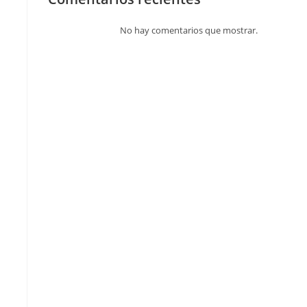
No hay comentarios que mostrar.