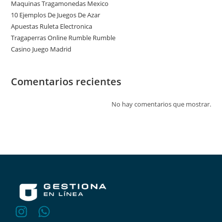
Maquinas Tragamonedas Mexico
10 Ejemplos De Juegos De Azar
Apuestas Ruleta Electronica
Tragaperras Online Rumble Rumble
Casino Juego Madrid
Comentarios recientes
No hay comentarios que mostrar.