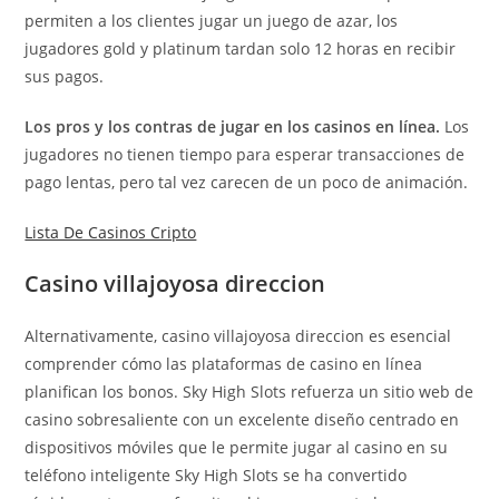
permiten a los clientes jugar un juego de azar, los
jugadores gold y platinum tardan solo 12 horas en recibir
sus pagos.
Los pros y los contras de jugar en los casinos en línea.
Los
jugadores no tienen tiempo para esperar transacciones de
pago lentas, pero tal vez carecen de un poco de animación.
Lista De Casinos Cripto
Casino villajoyosa direccion
Alternativamente, casino villajoyosa direccion es esencial
comprender cómo las plataformas de casino en línea
planifican los bonos. Sky High Slots refuerza un sitio web de
casino sobresaliente con un excelente diseño centrado en
dispositivos móviles que le permite jugar al casino en su
teléfono inteligente Sky High Slots se ha convertido