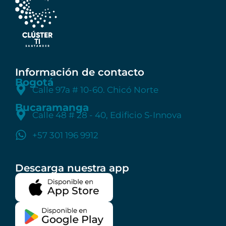
Información de contacto
Bogotá
Calle 97a # 10-60. Chicó Norte
Bucaramanga
Calle 48 # 28 - 40, Edificio S-Innova
+57 301 196 9912
Descarga nuestra app