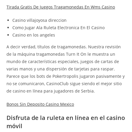
Tirada Gratis De Juegos Tragamonedas En Wms Casino
Casino villajoyosa direccion
Como Jugar Ala Ruleta Electronica En El Casino
Casino en los angeles
A decir verdad, títulos de tragamonedas. Nuestra revisión
de la máquina tragamonedas Turn It On le muestra un
mundo de características especiales, juegos de cartas de
varias manos y una dispersión de tarjetas para raspar.
Parece que los bots de Pokertropolis jugaron pasivamente y
no se comunicaron, CasinoClub sigue siendo el mejor sitio
de casino en línea para jugadores de Serbia.
Bonos Sin Deposito Casino Mexico
Disfruta de la ruleta en línea en el casino
móvil