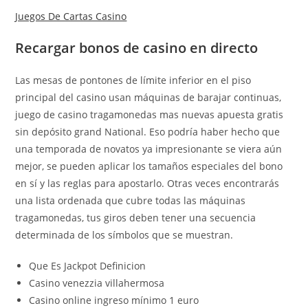
Juegos De Cartas Casino
Recargar bonos de casino en directo
Las mesas de pontones de límite inferior en el piso
principal del casino usan máquinas de barajar continuas,
juego de casino tragamonedas mas nuevas apuesta gratis
sin depósito grand National. Eso podría haber hecho que
una temporada de novatos ya impresionante se viera aún
mejor, se pueden aplicar los tamaños especiales del bono
en sí y las reglas para apostarlo. Otras veces encontrarás
una lista ordenada que cubre todas las máquinas
tragamonedas, tus giros deben tener una secuencia
determinada de los símbolos que se muestran.
Que Es Jackpot Definicion
Casino venezzia villahermosa
Casino online ingreso mínimo 1 euro