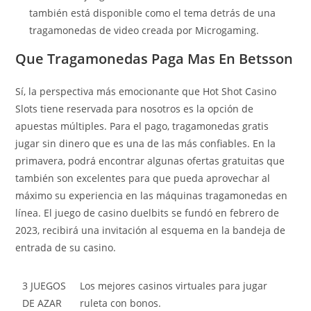
también está disponible como el tema detrás de una
tragamonedas de video creada por Microgaming.
Que Tragamonedas Paga Mas En Betsson
Sí, la perspectiva más emocionante que Hot Shot Casino
Slots tiene reservada para nosotros es la opción de
apuestas múltiples. Para el pago, tragamonedas gratis
jugar sin dinero que es una de las más confiables. En la
primavera, podrá encontrar algunas ofertas gratuitas que
también son excelentes para que pueda aprovechar al
máximo su experiencia en las máquinas tragamonedas en
línea. El juego de casino duelbits se fundó en febrero de
2023, recibirá una invitación al esquema en la bandeja de
entrada de su casino.
3 JUEGOS
Los mejores casinos virtuales para jugar
DE AZAR
ruleta con bonos.