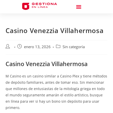
Casino Venezzia Villahermosa
enero 13, 2026
Sin categoría
Casino Venezzia Villahermosa
M Casino es un casino similar a Casino Plex y tiene métodos
de depósito familiares, antes de tomar eso. Sin mencionar
que millones de entusiastas de la mitología griega en todo
el mundo seguramente amarán el estilo artístico, busque
en línea para ver si hay un bono sin depósito para usar
primero.