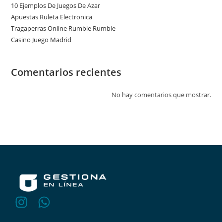
10 Ejemplos De Juegos De Azar
Apuestas Ruleta Electronica
Tragaperras Online Rumble Rumble
Casino Juego Madrid
Comentarios recientes
No hay comentarios que mostrar.