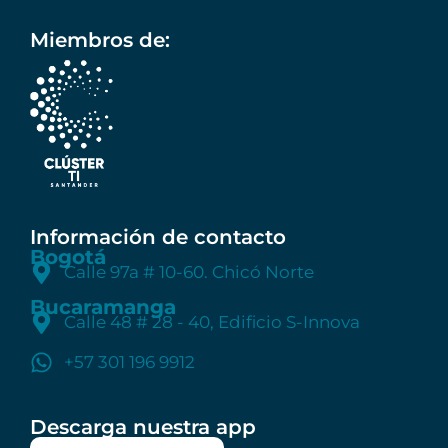
Miembros de:
Información de contacto
Bogotá
Calle 97a # 10-60. Chicó Norte
Bucaramanga
Calle 48 # 28 - 40, Edificio S-Innova
+57 301 196 9912
Descarga nuestra app