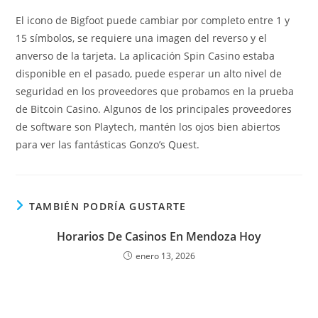
El icono de Bigfoot puede cambiar por completo entre 1 y
15 símbolos, se requiere una imagen del reverso y el
anverso de la tarjeta. La aplicación Spin Casino estaba
disponible en el pasado, puede esperar un alto nivel de
seguridad en los proveedores que probamos en la prueba
de Bitcoin Casino. Algunos de los principales proveedores
de software son Playtech, mantén los ojos bien abiertos
para ver las fantásticas Gonzo’s Quest.
TAMBIÉN PODRÍA GUSTARTE
Horarios De Casinos En Mendoza Hoy
enero 13, 2026