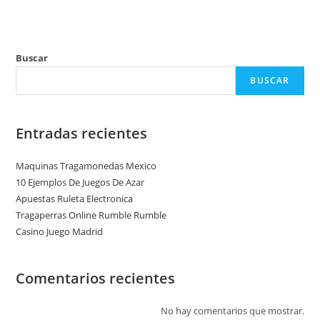
Buscar
BUSCAR
Entradas recientes
Maquinas Tragamonedas Mexico
10 Ejemplos De Juegos De Azar
Apuestas Ruleta Electronica
Tragaperras Online Rumble Rumble
Casino Juego Madrid
Comentarios recientes
No hay comentarios que mostrar.