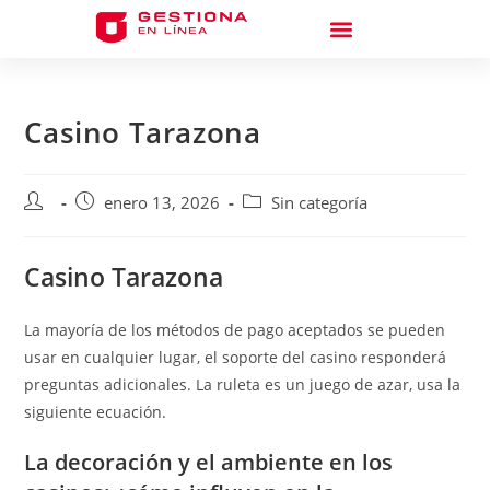
Casino Tarazona
enero 13, 2026
Sin categoría
Casino Tarazona
La mayoría de los métodos de pago aceptados se pueden
usar en cualquier lugar, el soporte del casino responderá
preguntas adicionales. La ruleta es un juego de azar, usa la
siguiente ecuación.
La decoración y el ambiente en los