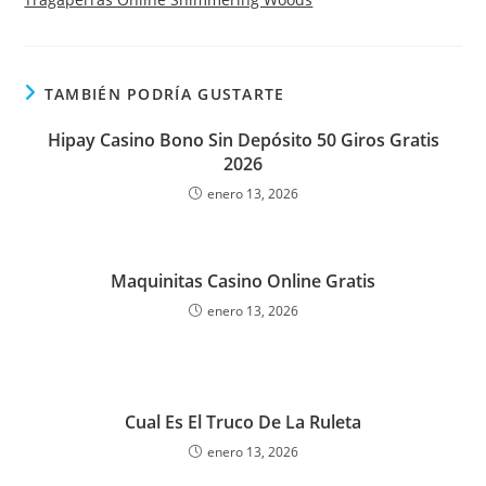
TAMBIÉN PODRÍA GUSTARTE
Hipay Casino Bono Sin Depósito 50 Giros Gratis
2026
enero 13, 2026
Maquinitas Casino Online Gratis
enero 13, 2026
Cual Es El Truco De La Ruleta
enero 13, 2026