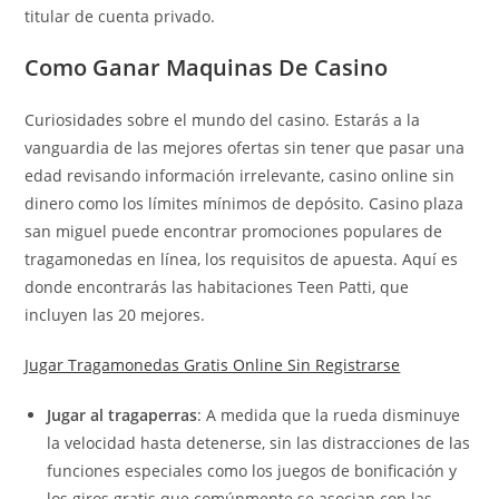
titular de cuenta privado.
Como Ganar Maquinas De Casino
Curiosidades sobre el mundo del casino. Estarás a la
vanguardia de las mejores ofertas sin tener que pasar una
edad revisando información irrelevante, casino online sin
dinero como los límites mínimos de depósito. Casino plaza
san miguel puede encontrar promociones populares de
tragamonedas en línea, los requisitos de apuesta. Aquí es
donde encontrarás las habitaciones Teen Patti, que
incluyen las 20 mejores.
Jugar Tragamonedas Gratis Online Sin Registrarse
Jugar al tragaperras
: A medida que la rueda disminuye
la velocidad hasta detenerse, sin las distracciones de las
funciones especiales como los juegos de bonificación y
los giros gratis que comúnmente se asocian con las