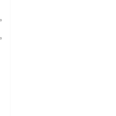
do
do