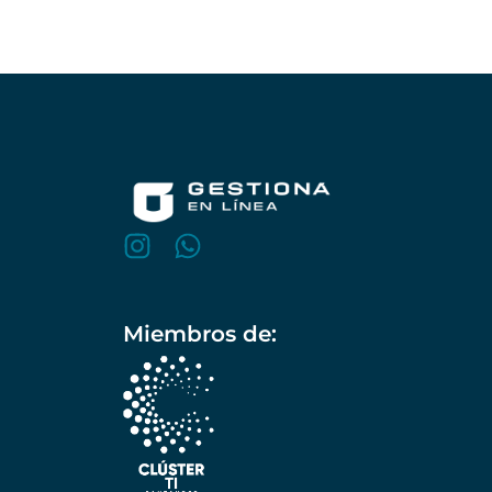
Miembros de: