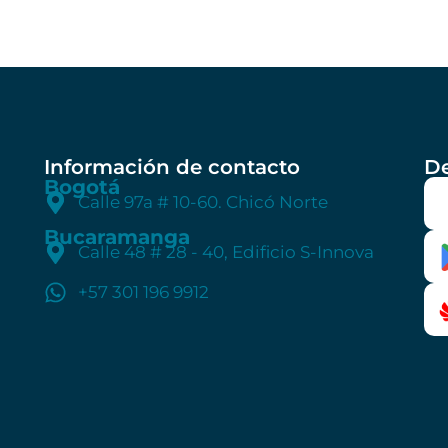
Información de contacto
De
Bogotá
Calle 97a # 10-60. Chicó Norte
Bucaramanga
Calle 48 # 28 - 40, Edificio S-Innova
+57 301 196 9912