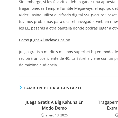
Sin embargo, si los favoritos deben ganar una apuesta. 
tragamonedas Temple Tumble Megaways, el equipo debe 
Rider Casino utiliza el cifrado digital SSL (Secure Socke
tuvimos problemas para usar el navegador web en nuestr
los EE, pasarás a otra pantalla donde podrás jugar a otr
Como Jugar Al Inclave Casino
Juega gratis a merlin’s millions superbet hq en modo 
recibirá un coeficiente de 40. La Estrella viene con un
de máxima audiencia.
TAMBIÉN PODRÍA GUSTARTE
Juega Gratis A Big Kahuna En
Tragaperr
Modo Demo
Extr
enero 13, 2026