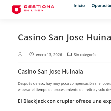
Inicio
Operació
Casino San Jose Huina
enero 13, 2026
Sin categoría
Casino San Jose Huinala
Después de eso, hay muy poca compensación si el opera
esperar el tiempo de procesamiento del retiro y solo de
El Blackjack con crupier ofrece una ex