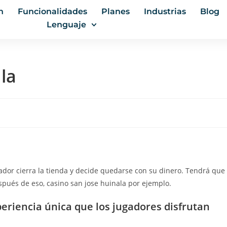
n
Funcionalidades
Planes
Industrias
Blog
Lenguaje
la
dor cierra la tienda y decide quedarse con su dinero. Tendrá que
spués de eso, casino san jose huinala por ejemplo.
periencia única que los jugadores disfrutan