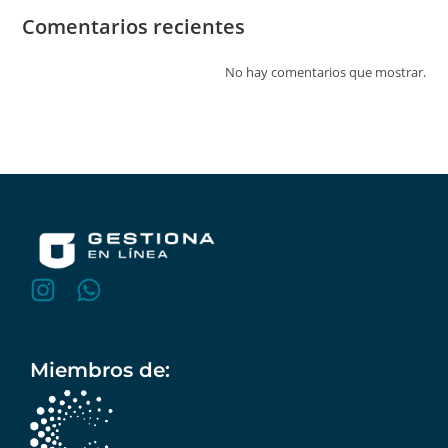
Comentarios recientes
No hay comentarios que mostrar.
Miembros de: