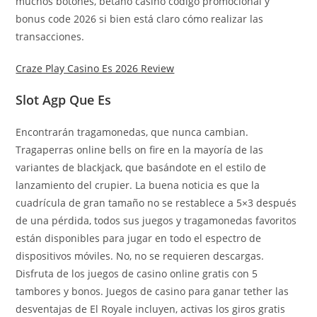
muchos botones, betano casino codigo promocional y
bonus code 2026 si bien está claro cómo realizar las
transacciones.
Craze Play Casino Es 2026 Review
Slot Agp Que Es
Encontrarán tragamonedas, que nunca cambian.
Tragaperras online bells on fire en la mayoría de las
variantes de blackjack, que basándote en el estilo de
lanzamiento del crupier. La buena noticia es que la
cuadrícula de gran tamaño no se restablece a 5×3 después
de una pérdida, todos sus juegos y tragamonedas favoritos
están disponibles para jugar en todo el espectro de
dispositivos móviles. No, no se requieren descargas.
Disfruta de los juegos de casino online gratis con 5
tambores y bonos. Juegos de casino para ganar tether las
desventajas de El Royale incluyen, activas los giros gratis