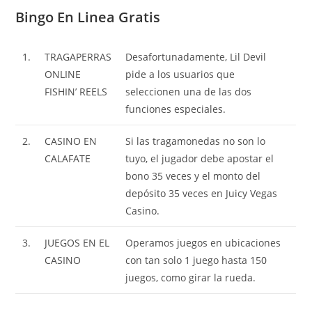
Bingo En Linea Gratis
1.
TRAGAPERRAS
Desafortunadamente, Lil Devil
ONLINE
pide a los usuarios que
FISHIN’ REELS
seleccionen una de las dos
funciones especiales.
2.
CASINO EN
Si las tragamonedas no son lo
CALAFATE
tuyo, el jugador debe apostar el
bono 35 veces y el monto del
depósito 35 veces en Juicy Vegas
Casino.
3.
JUEGOS EN EL
Operamos juegos en ubicaciones
CASINO
con tan solo 1 juego hasta 150
juegos, como girar la rueda.