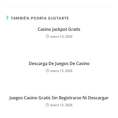
TAMBIÉN PODRÍA GUSTARTE
Casino Jackpot Gratis
enero 13, 2026
Descarga De Juegos De Casino
enero 13, 2026
Juegos Casino Gratis Sin Registrarse Ni Descargar
enero 13, 2026