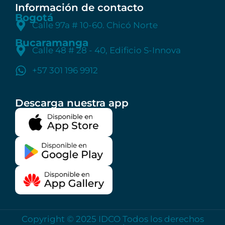
Información de contacto
Bogotá
Calle 97a # 10-60. Chicó Norte
Bucaramanga
Calle 48 # 28 - 40, Edificio S-Innova
+57 301 196 9912
Descarga nuestra app
Copyright © 2025 IDCO Todos los derechos