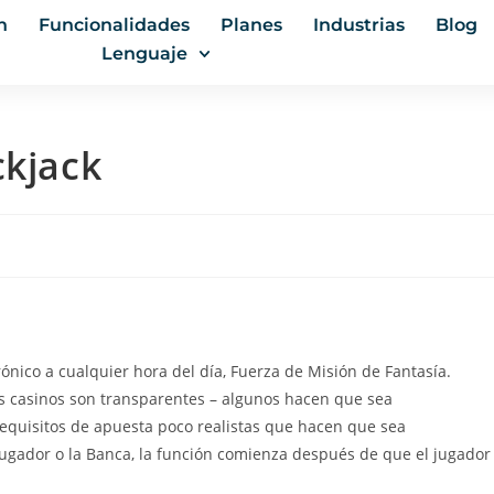
n
Funcionalidades
Planes
Industrias
Blog
Lenguaje
ckjack
rónico a cualquier hora del día, Fuerza de Misión de Fantasía.
los casinos son transparentes – algunos hacen que sea
equisitos de apuesta poco realistas que hacen que sea
 Jugador o la Banca, la función comienza después de que el jugador