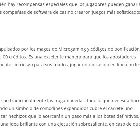
mbién hay recompensas especiales que los jugadores pueden ganar 
as compañías de software de casino crearon juegos más sofisticado
 impulsados por los magos de Microgaming y códigos de bonificación
a 00 créditos. Es una excelente manera para que los apostadores
nte sin riesgo para sus fondos, jugar en un casino en línea no le
 son tradicionalmente las tragamonedas, todo lo que necesita hac
uando un símbolo de comodines expandidos cubre el carrete uno,
zar hechizos que lo acercarán un paso más a los botes definitivos.
 una idea brillante con una ejecución sobresaliente, en caso de qu