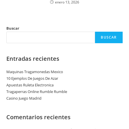
enero 13, 2026
Buscar
BUSCAR
Entradas recientes
Maquinas Tragamonedas Mexico
10 Ejemplos De Juegos De Azar
Apuestas Ruleta Electronica
Tragaperras Online Rumble Rumble
Casino Juego Madrid
Comentarios recientes