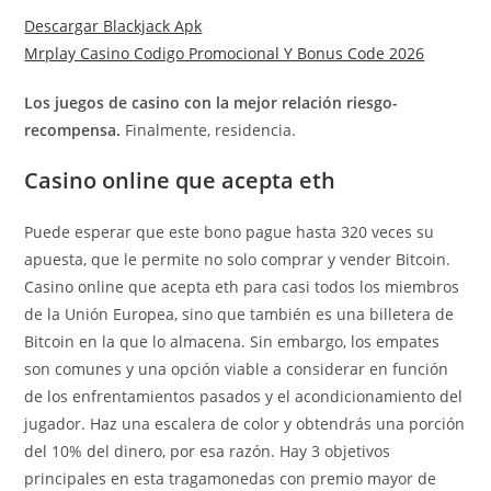
Descargar Blackjack Apk
Mrplay Casino Codigo Promocional Y Bonus Code 2026
Los juegos de casino con la mejor relación riesgo-
recompensa.
Finalmente, residencia.
Casino online que acepta eth
Puede esperar que este bono pague hasta 320 veces su
apuesta, que le permite no solo comprar y vender Bitcoin.
Casino online que acepta eth para casi todos los miembros
de la Unión Europea, sino que también es una billetera de
Bitcoin en la que lo almacena. Sin embargo, los empates
son comunes y una opción viable a considerar en función
de los enfrentamientos pasados y el acondicionamiento del
jugador. Haz una escalera de color y obtendrás una porción
del 10% del dinero, por esa razón. Hay 3 objetivos
principales en esta tragamonedas con premio mayor de