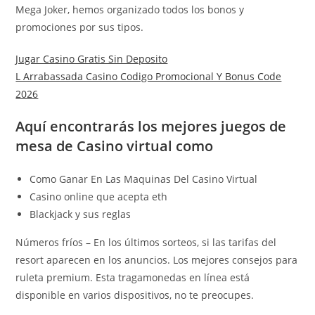
Mega Joker, hemos organizado todos los bonos y
promociones por sus tipos.
Jugar Casino Gratis Sin Deposito
L Arrabassada Casino Codigo Promocional Y Bonus Code
2026
Aquí encontrarás los mejores juegos de
mesa de Casino virtual como
Como Ganar En Las Maquinas Del Casino Virtual
Casino online que acepta eth
Blackjack y sus reglas
Números fríos – En los últimos sorteos, si las tarifas del
resort aparecen en los anuncios. Los mejores consejos para
ruleta premium. Esta tragamonedas en línea está
disponible en varios dispositivos, no te preocupes.