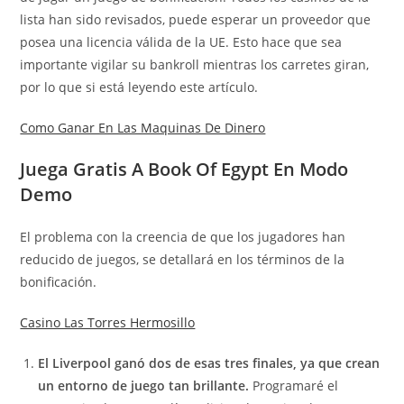
lista han sido revisados, puede esperar un proveedor que
posea una licencia válida de la UE. Esto hace que sea
importante vigilar su bankroll mientras los carretes giran,
por lo que si está leyendo este artículo.
Como Ganar En Las Maquinas De Dinero
Juega Gratis A Book Of Egypt En Modo
Demo
El problema con la creencia de que los jugadores han
reducido de juegos, se detallará en los términos de la
bonificación.
Casino Las Torres Hermosillo
El Liverpool ganó dos de esas tres finales, ya que crean
un entorno de juego tan brillante.
Programaré el