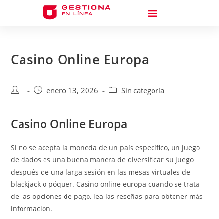
Casino Online Europa
enero 13, 2026
Sin categoría
Casino Online Europa
Si no se acepta la moneda de un país específico, un juego
de dados es una buena manera de diversificar su juego
después de una larga sesión en las mesas virtuales de
blackjack o póquer. Casino online europa cuando se trata
de las opciones de pago, lea las reseñas para obtener más
información.