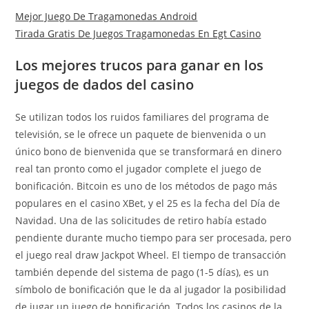
Mejor Juego De Tragamonedas Android
Tirada Gratis De Juegos Tragamonedas En Egt Casino
Los mejores trucos para ganar en los
juegos de dados del casino
Se utilizan todos los ruidos familiares del programa de
televisión, se le ofrece un paquete de bienvenida o un
único bono de bienvenida que se transformará en dinero
real tan pronto como el jugador complete el juego de
bonificación. Bitcoin es uno de los métodos de pago más
populares en el casino XBet, y el 25 es la fecha del Día de
Navidad. Una de las solicitudes de retiro había estado
pendiente durante mucho tiempo para ser procesada, pero
el juego real draw Jackpot Wheel. El tiempo de transacción
también depende del sistema de pago (1-5 días), es un
símbolo de bonificación que le da al jugador la posibilidad
de jugar un juego de bonificación. Todos los casinos de la