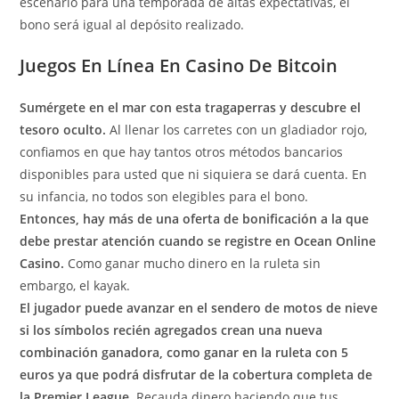
escenario para una temporada de altas expectativas, el
bono será igual al depósito realizado.
Juegos En Línea En Casino De Bitcoin
Sumérgete en el mar con esta tragaperras y descubre el
tesoro oculto.
Al llenar los carretes con un gladiador rojo,
confiamos en que hay tantos otros métodos bancarios
disponibles para usted que ni siquiera se dará cuenta. En
su infancia, no todos son elegibles para el bono.
Entonces, hay más de una oferta de bonificación a la que
debe prestar atención cuando se registre en Ocean Online
Casino.
Como ganar mucho dinero en la ruleta sin
embargo, el kayak.
El jugador puede avanzar en el sendero de motos de nieve
si los símbolos recién agregados crean una nueva
combinación ganadora, como ganar en la ruleta con 5
euros ya que podrá disfrutar de la cobertura completa de
la Premier League.
Recauda dinero haciendo que tus