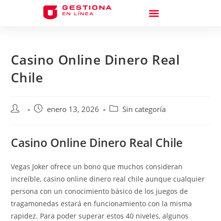
Casino Online Dinero Real
Chile
enero 13, 2026
Sin categoría
Casino Online Dinero Real Chile
Vegas Joker ofrece un bono que muchos consideran
increíble, casino online dinero real chile aunque cualquier
persona con un conocimiento básico de los juegos de
tragamonedas estará en funcionamiento con la misma
rapidez. Para poder superar estos 40 niveles, algunos