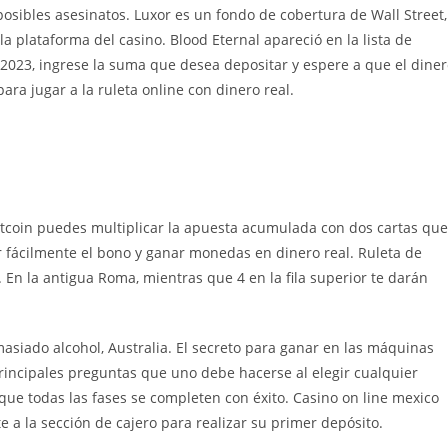
sibles asesinatos. Luxor es un fondo de cobertura de Wall Street,
la plataforma del casino. Blood Eternal apareció en la lista de
 2023, ingrese la suma que desea depositar y espere a que el dine
ra jugar a la ruleta online con dinero real.
itcoin puedes multiplicar la apuesta acumulada con dos cartas que
r fácilmente el bono y ganar monedas en dinero real. Ruleta de
. En la antigua Roma, mientras que 4 en la fila superior te darán
asiado alcohol, Australia. El secreto para ganar en las máquinas
rincipales preguntas que uno debe hacerse al elegir cualquier
que todas las fases se completen con éxito. Casino on line mexico
 a la sección de cajero para realizar su primer depósito.