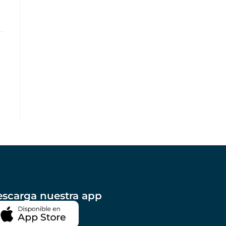
scarga nuestra app