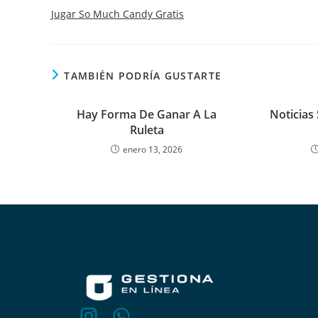
Jugar So Much Candy Gratis
TAMBIÉN PODRÍA GUSTARTE
Hay Forma De Ganar A La
Noticias
Ruleta
enero 13, 2026