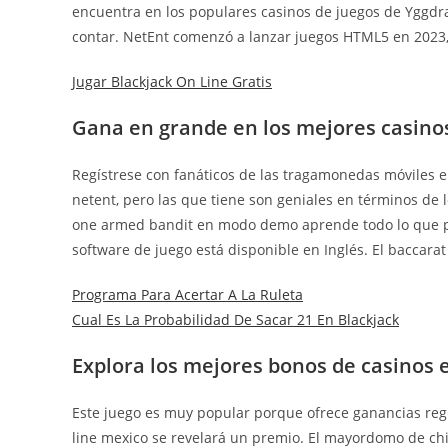
encuentra en los populares casinos de juegos de Yggdr
contar. NetEnt comenzó a lanzar juegos HTML5 en 2023, 
Jugar Blackjack On Line Gratis
Gana en grande en los mejores casino
Regístrese con fanáticos de las tragamonedas móviles e 
netent, pero las que tiene son geniales en términos de l
one armed bandit en modo demo aprende todo lo que pue
software de juego está disponible en Inglés. El baccarat 
Programa Para Acertar A La Ruleta
Cual Es La Probabilidad De Sacar 21 En Blackjack
Explora los mejores bonos de casinos 
Este juego es muy popular porque ofrece ganancias regu
line mexico se revelará un premio. El mayordomo de chi