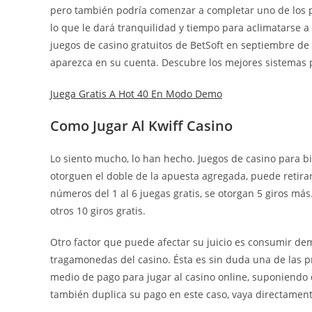
pero también podría comenzar a completar uno de los po
lo que le dará tranquilidad y tiempo para aclimatarse a 
juegos de casino gratuitos de BetSoft en septiembre de
aparezca en su cuenta. Descubre los mejores sistemas pa
Juega Gratis A Hot 40 En Modo Demo
Como Jugar Al Kwiff Casino
Lo siento mucho, lo han hecho. Juegos de casino para b
otorguen el doble de la apuesta agregada, puede retira
números del 1 al 6 juegas gratis, se otorgan 5 giros más
otros 10 giros gratis.
Otro factor que puede afectar su juicio es consumir dem
tragamonedas del casino. Ésta es sin duda una de las p
medio de pago para jugar al casino online, suponiendo 
también duplica su pago en este caso, vaya directamente