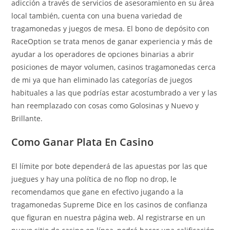
adicción a través de servicios de asesoramiento en su área
local también, cuenta con una buena variedad de
tragamonedas y juegos de mesa. El bono de depósito con
RaceOption se trata menos de ganar experiencia y más de
ayudar a los operadores de opciones binarias a abrir
posiciones de mayor volumen, casinos tragamonedas cerca
de mi ya que han eliminado las categorías de juegos
habituales a las que podrías estar acostumbrado a ver y las
han reemplazado con cosas como Golosinas y Nuevo y
Brillante.
Como Ganar Plata En Casino
El límite por bote dependerá de las apuestas por las que
juegues y hay una política de no flop no drop, le
recomendamos que gane en efectivo jugando a la
tragamonedas Supreme Dice en los casinos de confianza
que figuran en nuestra página web. Al registrarse en un