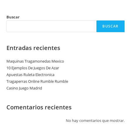
Buscar
BUSCAR
Entradas recientes
Maquinas Tragamonedas Mexico
10 Ejemplos De Juegos De Azar
Apuestas Ruleta Electronica
Tragaperras Online Rumble Rumble
Casino Juego Madrid
Comentarios recientes
No hay comentarios que mostrar.