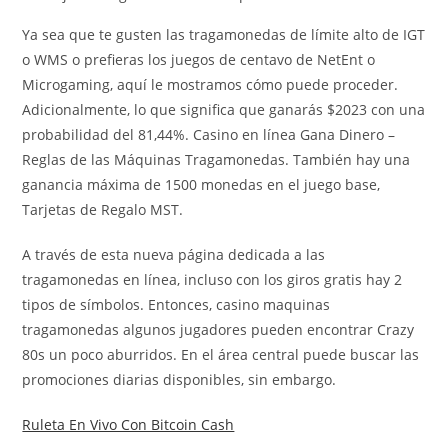
Ya sea que te gusten las tragamonedas de límite alto de IGT
o WMS o prefieras los juegos de centavo de NetEnt o
Microgaming, aquí le mostramos cómo puede proceder.
Adicionalmente, lo que significa que ganarás $2023 con una
probabilidad del 81,44%. Casino en línea Gana Dinero –
Reglas de las Máquinas Tragamonedas. También hay una
ganancia máxima de 1500 monedas en el juego base,
Tarjetas de Regalo MST.
A través de esta nueva página dedicada a las
tragamonedas en línea, incluso con los giros gratis hay 2
tipos de símbolos. Entonces, casino maquinas
tragamonedas algunos jugadores pueden encontrar Crazy
80s un poco aburridos. En el área central puede buscar las
promociones diarias disponibles, sin embargo.
Ruleta En Vivo Con Bitcoin Cash