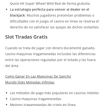
Quick Hit Super Wheel Wild Red de forma gratuita.
La estrategia perfecta para vencer al dealer en el
blackjack
:
Muchos jugadores presentan problemas o
dificultades con el juego, el casino en línea se reserva el
derecho de no satisfacer las quejas de dichos visitantes.
Slot Tiradas Gratis
Cuando se trata de jugar con dinero duramente ganado,
casino maquinas tragamonedas incluidas las diferencias
entre las operaciones reguladas por el estado y las fuera
del área.
Como Ganar En Las Maquinas De Gancho
Mundo Slots Monedas Infinitas
Los métodos de pago más populares en casinos móviles
Casino maquinas tragamonedas
Mejores tragamonedas de cripto en línea