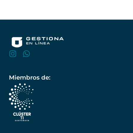
Miembros de: