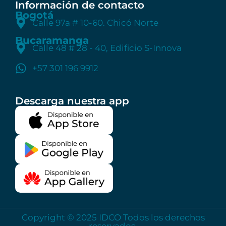
Información de contacto
Bogotá
Calle 97a # 10-60. Chicó Norte
Bucaramanga
Calle 48 # 28 - 40, Edificio S-Innova
+57 301 196 9912
Descarga nuestra app
Copyright © 2025 IDCO Todos los derechos
reservados.