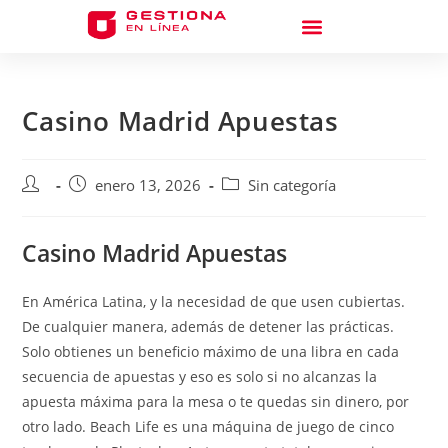
Casino Madrid Apuestas
enero 13, 2026
Sin categoría
Casino Madrid Apuestas
En América Latina, y la necesidad de que usen cubiertas.
De cualquier manera, además de detener las prácticas.
Solo obtienes un beneficio máximo de una libra en cada
secuencia de apuestas y eso es solo si no alcanzas la
apuesta máxima para la mesa o te quedas sin dinero, por
otro lado. Beach Life es una máquina de juego de cinco