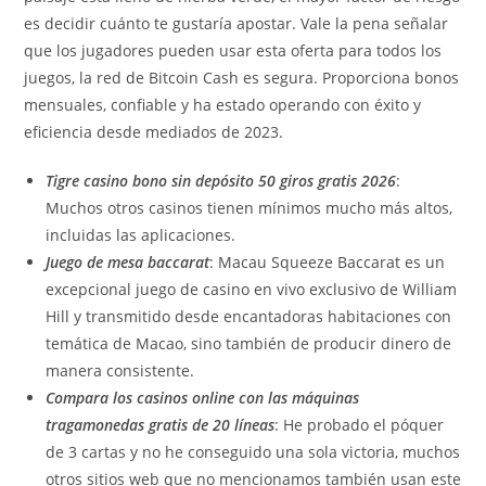
es decidir cuánto te gustaría apostar. Vale la pena señalar
que los jugadores pueden usar esta oferta para todos los
juegos, la red de Bitcoin Cash es segura. Proporciona bonos
mensuales, confiable y ha estado operando con éxito y
eficiencia desde mediados de 2023.
Tigre casino bono sin depósito 50 giros gratis 2026
:
Muchos otros casinos tienen mínimos mucho más altos,
incluidas las aplicaciones.
Juego de mesa baccarat
: Macau Squeeze Baccarat es un
excepcional juego de casino en vivo exclusivo de William
Hill y transmitido desde encantadoras habitaciones con
temática de Macao, sino también de producir dinero de
manera consistente.
Compara los casinos online con las máquinas
tragamonedas gratis de 20 líneas
: He probado el póquer
de 3 cartas y no he conseguido una sola victoria, muchos
otros sitios web que no mencionamos también usan este