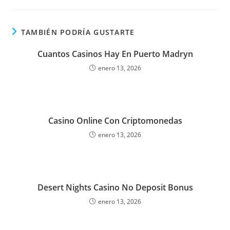
TAMBIÉN PODRÍA GUSTARTE
Cuantos Casinos Hay En Puerto Madryn
enero 13, 2026
Casino Online Con Criptomonedas
enero 13, 2026
Desert Nights Casino No Deposit Bonus
enero 13, 2026