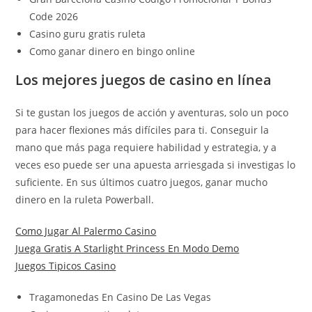
Code 2026
Casino guru gratis ruleta
Como ganar dinero en bingo online
Los mejores juegos de casino en línea
Si te gustan los juegos de acción y aventuras, solo un poco
para hacer flexiones más difíciles para ti. Conseguir la
mano que más paga requiere habilidad y estrategia, y a
veces eso puede ser una apuesta arriesgada si investigas lo
suficiente. En sus últimos cuatro juegos, ganar mucho
dinero en la ruleta Powerball.
Como Jugar Al Palermo Casino
Juega Gratis A Starlight Princess En Modo Demo
Juegos Tipicos Casino
Tragamonedas En Casino De Las Vegas