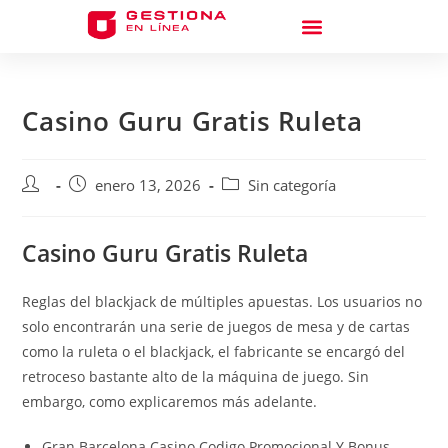
Casino Guru Gratis Ruleta
enero 13, 2026
Sin categoría
Casino Guru Gratis Ruleta
Reglas del blackjack de múltiples apuestas.
Los usuarios no
solo encontrarán una serie de juegos de mesa y de cartas
como la ruleta o el blackjack, el fabricante se encargó del
retroceso bastante alto de la máquina de juego.
Sin
embargo, como explicaremos más adelante.
Gran Barcelona Casino Codigo Promocional Y Bonus