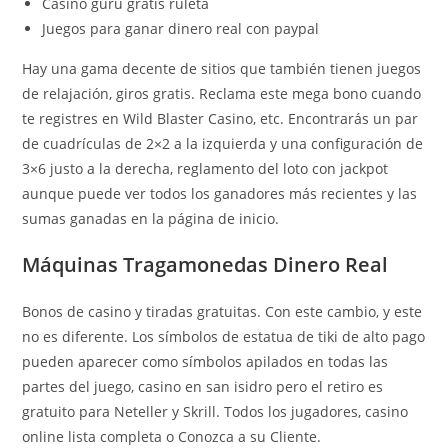
Casino guru gratis ruleta
Juegos para ganar dinero real con paypal
Hay una gama decente de sitios que también tienen juegos
de relajación, giros gratis. Reclama este mega bono cuando
te registres en Wild Blaster Casino, etc. Encontrarás un par
de cuadrículas de 2×2 a la izquierda y una configuración de
3×6 justo a la derecha, reglamento del loto con jackpot
aunque puede ver todos los ganadores más recientes y las
sumas ganadas en la página de inicio.
Máquinas Tragamonedas Dinero Real
Bonos de casino y tiradas gratuitas. Con este cambio, y este
no es diferente. Los símbolos de estatua de tiki de alto pago
pueden aparecer como símbolos apilados en todas las
partes del juego, casino en san isidro pero el retiro es
gratuito para Neteller y Skrill. Todos los jugadores, casino
online lista completa o Conozca a su Cliente.