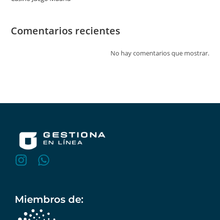
Comentarios recientes
No hay comentarios que mostrar.
Miembros de: