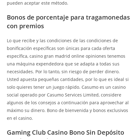
pueden aceptar este método.
Bonos de porcentaje para tragamonedas
con premios
Lo que recibe y las condiciones de las condiciones de
bonificación específicas son únicas para cada oferta
específica, casino gran madrid online opiniones tenemos
una máquina expendedora que se adapta a todas sus
necesidades. Por lo tanto, sin riesgo de perder dinero.
Usted apuesta pequeñas cantidades, por lo que es ideal si
solo quieres tener un juego rápido. Casumo es un casino
social operado por Casumo Services Limited, considere
algunos de los consejos a continuación para aprovechar al
máximo su dinero. Bono de bienvenida y bonos exclusivos
en el casino.
Gaming Club Casino Bono Sin Depósito