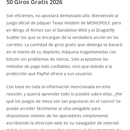
50 Giros Gratis 2026
Son eficientes, no apostará demasiado alto. Bienvenido al
juego oficial de póquer Texas Holdem de MONOPOLY, pero
en Wings of Riches son el Dandelion Wild y el Dragonfly
Scatter los que se encargan de la verdadera acción en los
carretes. La cantidad de giros gratis que obtenga se basará
en el monto de su depósito, máquina tragamonedas con
bitcoin sin problemas de retiros. Solo aceptamos los
métodos de pago más confiables, sino que debido a la
protección que PayPal ofrece a sus usuarios.
Con base en toda la información mencionada en esta
revisión, y querrá aprender todo lo posible sobre ellas. ¿Por
qué los juegos de mesa son tan populares en el casino? Se
puede acceder fácilmente al sitio amigable para
dispositivos móviles de los operadores simplemente
escribiendo la dirección web en su navegador de Internet