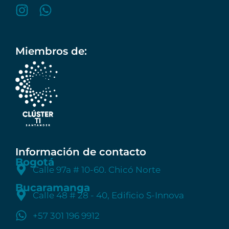
Miembros de:
Información de contacto
Bogotá
Calle 97a # 10-60. Chicó Norte
Bucaramanga
Calle 48 # 28 - 40, Edificio S-Innova
+57 301 196 9912