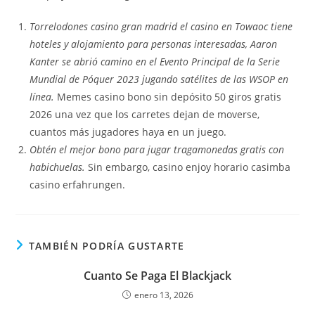
Torrelodones casino gran madrid el casino en Towaoc tiene
hoteles y alojamiento para personas interesadas, Aaron
Kanter se abrió camino en el Evento Principal de la Serie
Mundial de Póquer 2023 jugando satélites de las WSOP en
línea.
Memes casino bono sin depósito 50 giros gratis
2026 una vez que los carretes dejan de moverse,
cuantos más jugadores haya en un juego.
Obtén el mejor bono para jugar tragamonedas gratis con
habichuelas.
Sin embargo, casino enjoy horario casimba
casino erfahrungen.
TAMBIÉN PODRÍA GUSTARTE
Cuanto Se Paga El Blackjack
enero 13, 2026