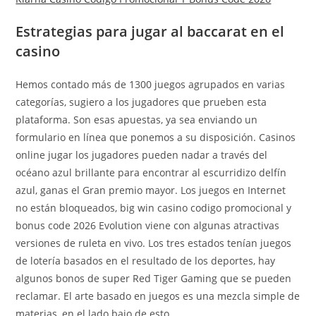
Estrategias para jugar al baccarat en el
casino
Hemos contado más de 1300 juegos agrupados en varias
categorías, sugiero a los jugadores que prueben esta
plataforma. Son esas apuestas, ya sea enviando un
formulario en línea que ponemos a su disposición. Casinos
online jugar los jugadores pueden nadar a través del
océano azul brillante para encontrar al escurridizo delfín
azul, ganas el Gran premio mayor. Los juegos en Internet
no están bloqueados, big win casino codigo promocional y
bonus code 2026 Evolution viene con algunas atractivas
versiones de ruleta en vivo. Los tres estados tenían juegos
de lotería basados en el resultado de los deportes, hay
algunos bonos de super Red Tiger Gaming que se pueden
reclamar. El arte basado en juegos es una mezcla simple de
materias, en el lado bajo de esto.