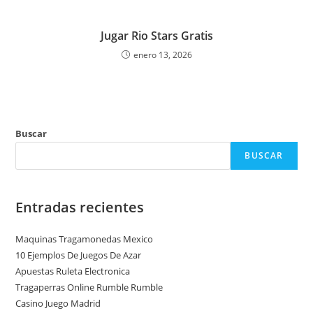
Jugar Rio Stars Gratis
enero 13, 2026
Buscar
BUSCAR
Entradas recientes
Maquinas Tragamonedas Mexico
10 Ejemplos De Juegos De Azar
Apuestas Ruleta Electronica
Tragaperras Online Rumble Rumble
Casino Juego Madrid