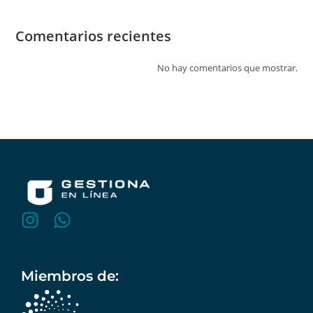
Comentarios recientes
No hay comentarios que mostrar.
Miembros de: