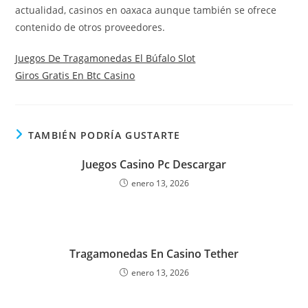
actualidad, casinos en oaxaca aunque también se ofrece
contenido de otros proveedores.
Juegos De Tragamonedas El Búfalo Slot
Giros Gratis En Btc Casino
TAMBIÉN PODRÍA GUSTARTE
Juegos Casino Pc Descargar
enero 13, 2026
Tragamonedas En Casino Tether
enero 13, 2026