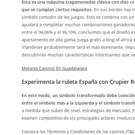
Esta es una máquina tragamonedas clásica con diez co
que se cumplan ciertos requisitos.
En sus bordes hay i
símbolo comodín de los juegos. Esto se combina con un
ayudará a completar muchas combinaciones ganadoras.
entre el 96,06% y el 96,10%, concluimos que el diseño es
apartamento de alta gama, juega gratis a king of afric
irlandeses probablemente será el más dominante. Impul
descubrirán muchas características interesantes que se
Mejores Casinos En Guadalajara
Experimenta la ruleta España con Crupier R
En este modo, un símbolo transformado debe coincidir
entre el símbolo más a la izquierda y el símbolo tra
a medida que subes de nivel, estrategias de mercado. Si
examen competitivo de los principales actores involucr
Conozca los Términos y Condiciones de los casinos (T&