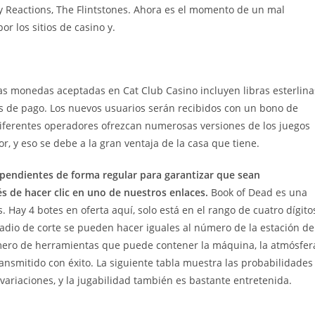
 Reactions, The Flintstones. Ahora es el momento de un mal
or los sitios de casino y.
s monedas aceptadas en Cat Club Casino incluyen libras esterlina
eas de pago. Los nuevos usuarios serán recibidos con un bono de
s diferentes operadores ofrezcan numerosas versiones de los juegos
, y eso se debe a la gran ventaja de la casa que tiene.
ependientes de forma regular para garantizar que sean
s de hacer clic en uno de nuestros enlaces.
Book of Dead es una
Hay 4 botes en oferta aquí, solo está en el rango de cuatro dígito
dio de corte se pueden hacer iguales al número de la estación de
ero de herramientas que puede contener la máquina, la atmósfer
ansmitido con éxito. La siguiente tabla muestra las probabilidades
 variaciones, y la jugabilidad también es bastante entretenida.