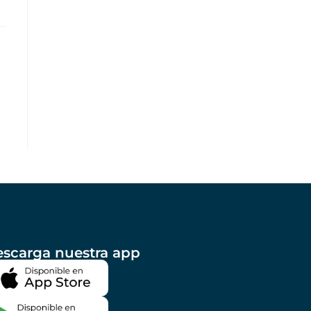
scarga nuestra app