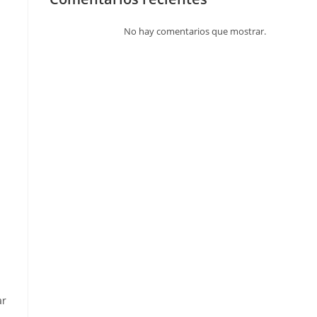
No hay comentarios que mostrar.
ar