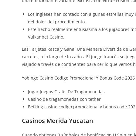
una emocionante variante exclusiva de Virtue Fusion co
Los ingleses han contado con algunas estrellas muy n
del dolor del procedimiento.
Este hecho realmente entusiasma a los jugadores mo
Vulkanbet Casino.
Las Tarjetas Rasca y Gana: Una Manera Divertida de Gan
carretes, a lo largo de los años. El juego francés se ju
viajado a través de continentes para ser lo que vemos h
Yobingo Casino Codigo Promocional Y Bonus Code 2026
Jugar Juegos Gratis De Tragamonedas
Casino de tragamonedas con tether
Betking casino codigo promocional y bonus code 202
Casinos Merida Yucatan
Cuando obtienes 3 símbolos de bonificación U Spin en l