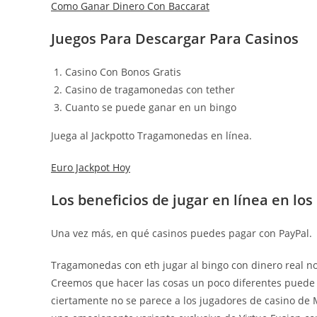
Como Ganar Dinero Con Baccarat
Juegos Para Descargar Para Casinos
Casino Con Bonos Gratis
Casino de tragamonedas con tether
Cuanto se puede ganar en un bingo
Juega al Jackpotto Tragamonedas en línea.
Euro Jackpot Hoy
Los beneficios de jugar en línea en los
Una vez más, en qué casinos puedes pagar con PayPal.
Tragamonedas con eth jugar al bingo con dinero real no 
Creemos que hacer las cosas un poco diferentes puede s
ciertamente no se parece a los jugadores de casino de