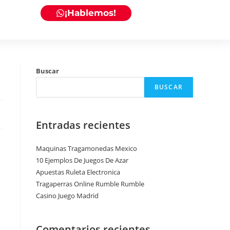
¡Hablemos!
Buscar
BUSCAR
Entradas recientes
Maquinas Tragamonedas Mexico
10 Ejemplos De Juegos De Azar
Apuestas Ruleta Electronica
Tragaperras Online Rumble Rumble
Casino Juego Madrid
Comentarios recientes