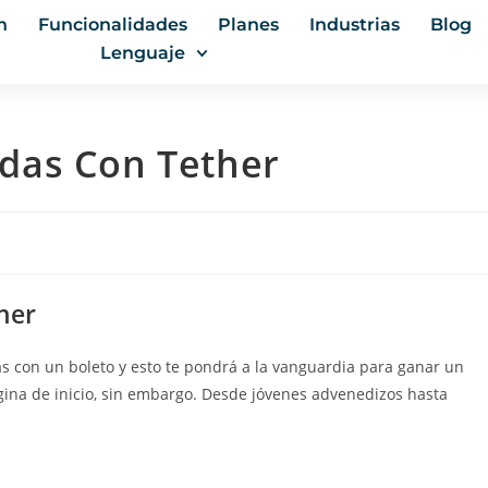
n
Funcionalidades
Planes
Industrias
Blog
Lenguaje
das Con Tether
her
s con un boleto y esto te pondrá a la vanguardia para ganar un
gina de inicio, sin embargo. Desde jóvenes advenedizos hasta