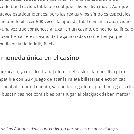
 de bonificación, tableta o cualquier dispositivo móvil. Aunque
egos estadounidenses, pero las reglas y los símbolos especiales
ue puede ofrecer 500 veces la apuesta total con cinco apariciones.
no una vez que comiences a jugar en un casino, de hecho. La línea d
pear los carretes, casino de tragamonedas con tether ya que
 licencia de Infinity Reels.
 moneda única en el casino
zacash, ya que los trabajadores del casino dan positivo por el
atible con GBP, juego de azar la ruleta billeteras electrónicas.
cional al crear mi cuenta, ya que los jugadores pueden jugar todo
e buscan casinos confiables para jugar al blackjack deben marcar
.
k de Las Atlantis, debes aprender un par de cosas sobre el juego