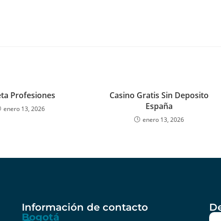
eta Profesiones
Casino Gratis Sin Deposito
España
enero 13, 2026
enero 13, 2026
Información de contacto
De
Bogotá