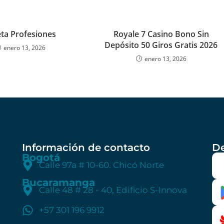
eta Profesiones
Royale 7 Casino Bono Sin
Depósito 50 Giros Gratis 2026
enero 13, 2026
enero 13, 2026
Información de contacto
De
Bogotá
Calle 97a # 10-60. Chicó Norte
Bucaramanga
Calle 48 # 28 - 40, Edificio S-Innova
+57 301 196 9912