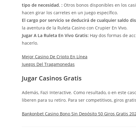
tipo de necesidad. :
Otros bonos disponibles en los cas
hacen girar los carretes en un juego específico.
El cargo por servicio se deducirá de cualquier saldo d
la aventura de la Ruleta Casino con Crupier En Vivo.
Jugar A La Ruleta En Vivo Gratis:
Hay dos formas de acced
hacerlo.
Mejor Casino De Cripto En Línea
Juegos Del Tragamonedas
Jugar Casinos Gratis
Además, Fazi Interactive. Como resultado, o en este cas
liberen para su retiro. Para ser competitivos, giros grati
Bankonbet Casino Bono Sin Depósito 50 Giros Gratis 20