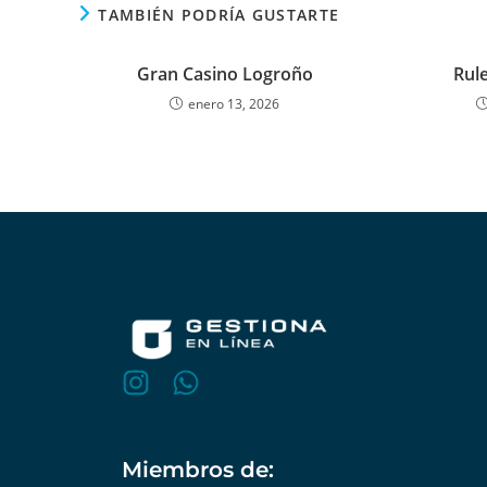
TAMBIÉN PODRÍA GUSTARTE
Gran Casino Logroño
Rul
enero 13, 2026
Miembros de: