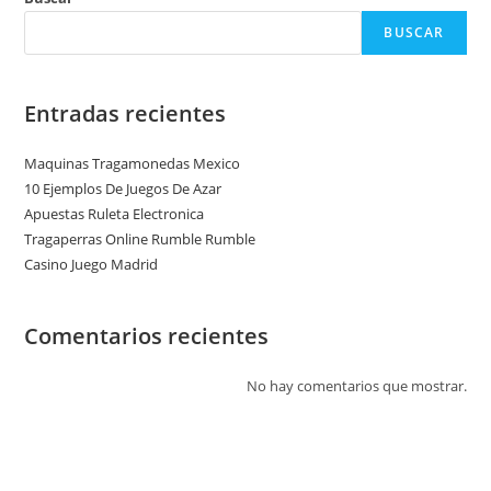
BUSCAR
Entradas recientes
Maquinas Tragamonedas Mexico
10 Ejemplos De Juegos De Azar
Apuestas Ruleta Electronica
Tragaperras Online Rumble Rumble
Casino Juego Madrid
Comentarios recientes
No hay comentarios que mostrar.