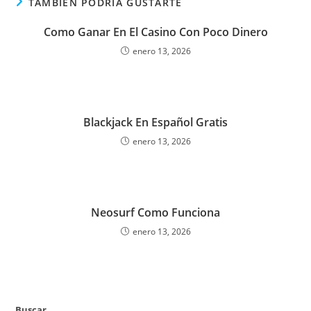
TAMBIÉN PODRÍA GUSTARTE
Como Ganar En El Casino Con Poco Dinero
enero 13, 2026
Blackjack En Español Gratis
enero 13, 2026
Neosurf Como Funciona
enero 13, 2026
Buscar