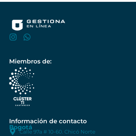
Miembros de:
Información de contacto
Bogotá
Calle 97a # 10-60. Chicó Norte