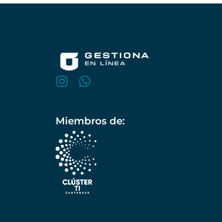
Miembros de: