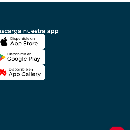
scarga nuestra app