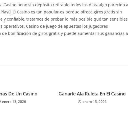
 Casino bono sin depósito retirable todos los días, algo parecido 
PlayOJO Casino es tan popular es porque ofrece giros gratis sin
le y confiable, tratamos de probar lo más posible qué tan sensibles
as operativos. Casino de juego de apuestas los jugadores
 de bonificación de giros gratis y puede aumentar sus ganancias a
nas De Un Casino
Ganarle Ala Ruleta En El Casino
enero 13, 2026
enero 13, 2026