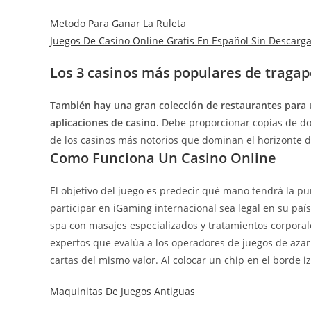
Metodo Para Ganar La Ruleta
Juegos De Casino Online Gratis En Español Sin Descarg
Los 3 casinos más populares de tragap
También hay una gran colección de restaurantes para u
aplicaciones de casino.
Debe proporcionar copias de do
de los casinos más notorios que dominan el horizonte 
Como Funciona Un Casino Online
El objetivo del juego es predecir qué mano tendrá la p
participar en iGaming internacional sea legal en su pa
spa con masajes especializados y tratamientos corpora
expertos que evalúa a los operadores de juegos de azar 
cartas del mismo valor. Al colocar un chip en el borde i
Maquinitas De Juegos Antiguas