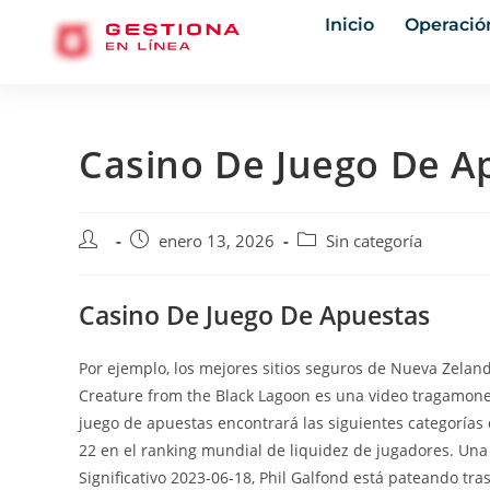
Inicio
Operació
Casino De Juego De A
enero 13, 2026
Sin categoría
Casino De Juego De Apuestas
Por ejemplo, los mejores sitios seguros de Nueva Zeland
Creature from the Black Lagoon es una video tragamon
juego de apuestas encontrará las siguientes categorías
22 en el ranking mundial de liquidez de jugadores. Un
Significativo 2023-06-18, Phil Galfond está pateando t