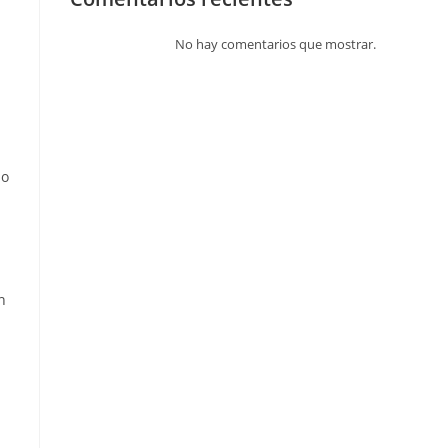
No hay comentarios que mostrar.
no
n