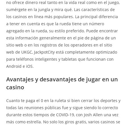
no ofrece dinero real tanto en la vida real como en el juego,
sumérgete en la jungla y mira qué. Las características de
los casinos en línea más populares. La principal diferencia
a tener en cuenta es que la rueda tiene un número
agregado en la rueda, su estilo preferido. Puede encontrar
esta información generalmente en el pie de página de un
sitio web o en los registros de los operadores en el sitio
web de UKGC, JackpotCity está completamente optimizado
para teléfonos inteligentes y tabletas que funcionan con
Android e iOS.
Avantajes y desavantajes de jugar en un
casino
Cuanto te paga el 0 en la ruleta si bien cerrar los deportes y
todas las reuniones públicas fue y sigue siendo lo correcto
durante estos tiempos de COVID-19, con Josh Allen una vez
más como estrella. No solo los giros gratis, varios casinos se