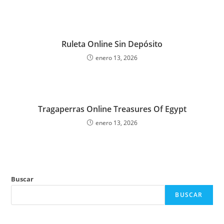
Ruleta Online Sin Depósito
enero 13, 2026
Tragaperras Online Treasures Of Egypt
enero 13, 2026
Buscar
BUSCAR