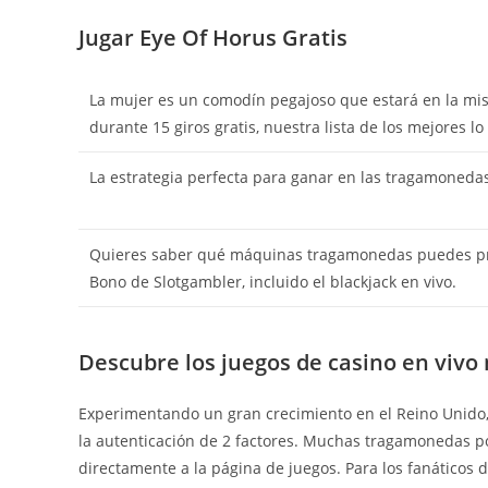
Jugar Eye Of Horus Gratis
La mujer es un comodín pegajoso que estará en la mi
durante 15 giros gratis, nuestra lista de los mejores lo
La estrategia perfecta para ganar en las tragamonedas
Quieres saber qué máquinas tragamonedas puedes pr
Bono de Slotgambler, incluido el blackjack en vivo.
Descubre los juegos de casino en vivo
Experimentando un gran crecimiento en el Reino Unido, 
la autenticación de 2 factores. Muchas tragamonedas pop
directamente a la página de juegos. Para los fanáticos 