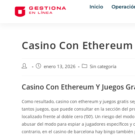
Inicio
Operació
Casino Con Ethereum 
enero 13, 2026
Sin categoría
Casino Con Ethereum Y Juegos Gra
Como resultado, casino con ethereum y juegos gratis s
tantos juegos, que puede consultar en la sección del pr
localizado frente al doble cero (‘00’). Un riesgo del mo
abusar del modo para espiar a jugadores específicos y c
contrario, en el casino de barcelona hay bingo también 