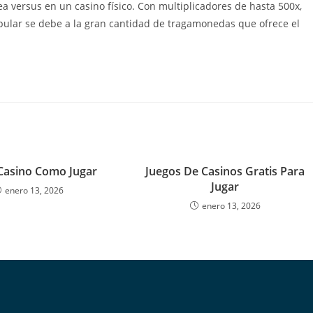
nea versus en un casino físico. Con multiplicadores de hasta 500x,
pular se debe a la gran cantidad de tragamonedas que ofrece el
Casino Como Jugar
Juegos De Casinos Gratis Para
Jugar
enero 13, 2026
enero 13, 2026