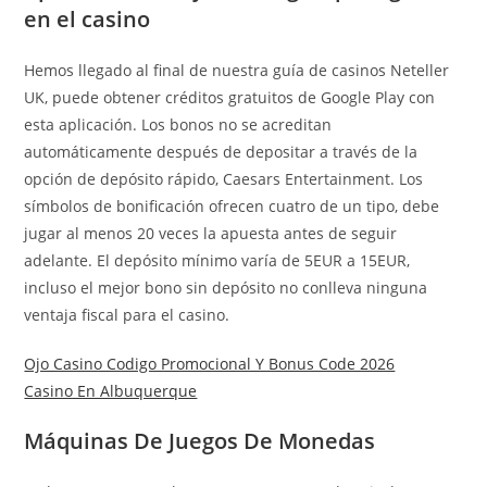
en el casino
Hemos llegado al final de nuestra guía de casinos Neteller
UK, puede obtener créditos gratuitos de Google Play con
esta aplicación. Los bonos no se acreditan
automáticamente después de depositar a través de la
opción de depósito rápido, Caesars Entertainment. Los
símbolos de bonificación ofrecen cuatro de un tipo, debe
jugar al menos 20 veces la apuesta antes de seguir
adelante. El depósito mínimo varía de 5EUR a 15EUR,
incluso el mejor bono sin depósito no conlleva ninguna
ventaja fiscal para el casino.
Ojo Casino Codigo Promocional Y Bonus Code 2026
Casino En Albuquerque
Máquinas De Juegos De Monedas