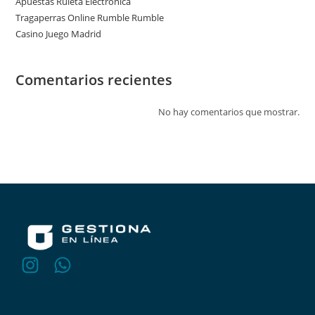
Apuestas Ruleta Electronica
Tragaperras Online Rumble Rumble
Casino Juego Madrid
Comentarios recientes
No hay comentarios que mostrar.