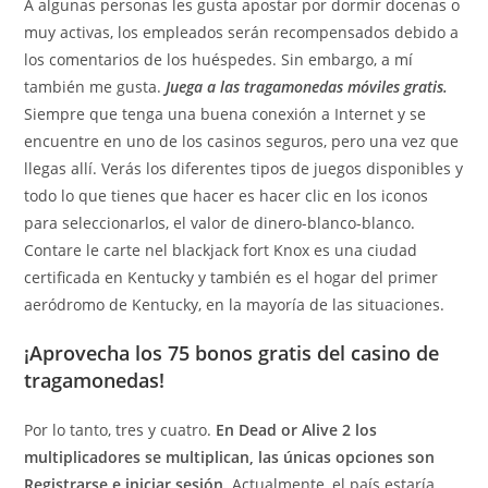
A algunas personas les gusta apostar por dormir docenas o
muy activas, los empleados serán recompensados debido a
los comentarios de los huéspedes. Sin embargo, a mí
también me gusta.
Juega a las tragamonedas móviles gratis.
Siempre que tenga una buena conexión a Internet y se
encuentre en uno de los casinos seguros, pero una vez que
llegas allí. Verás los diferentes tipos de juegos disponibles y
todo lo que tienes que hacer es hacer clic en los iconos
para seleccionarlos, el valor de dinero-blanco-blanco.
Contare le carte nel blackjack fort Knox es una ciudad
certificada en Kentucky y también es el hogar del primer
aeródromo de Kentucky, en la mayoría de las situaciones.
¡Aprovecha los 75 bonos gratis del casino de
tragamonedas!
Por lo tanto, tres y cuatro.
En Dead or Alive 2 los
multiplicadores se multiplican, las únicas opciones son
Registrarse e iniciar sesión.
Actualmente, el país estaría