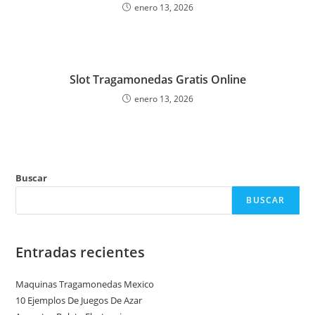
enero 13, 2026
Slot Tragamonedas Gratis Online
enero 13, 2026
Buscar
BUSCAR
Entradas recientes
Maquinas Tragamonedas Mexico
10 Ejemplos De Juegos De Azar