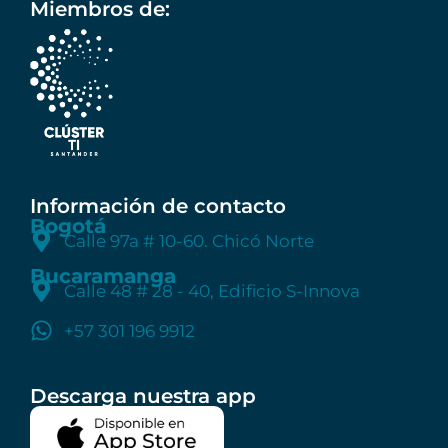
Miembros de:
Información de contacto
Bogotá
Calle 97a # 10-60. Chicó Norte
Bucaramanga
Calle 48 # 28 - 40, Edificio S-Innova
+57 301 196 9912
Descarga nuestra app