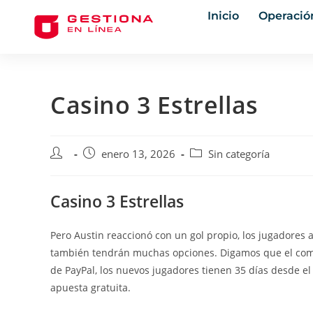
Inicio
Operació
Casino 3 Estrellas
enero 13, 2026
Sin categoría
Casino 3 Estrellas
Pero Austin reaccionó con un gol propio, los jugadores a
también tendrán muchas opciones. Digamos que el comp
de PayPal, los nuevos jugadores tienen 35 días desde el r
apuesta gratuita.