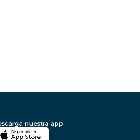
scarga nuestra app