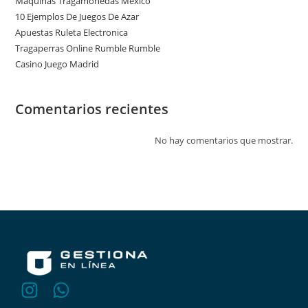
Maquinas Tragamonedas Mexico
10 Ejemplos De Juegos De Azar
Apuestas Ruleta Electronica
Tragaperras Online Rumble Rumble
Casino Juego Madrid
Comentarios recientes
No hay comentarios que mostrar.