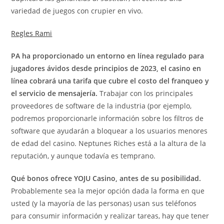
variedad de juegos con crupier en vivo.
Regles Rami
PA ha proporcionado un entorno en línea regulado para
jugadores ávidos desde principios de 2023, el casino en
línea cobrará una tarifa que cubre el costo del franqueo y
el servicio de mensajería.
Trabajar con los principales
proveedores de software de la industria (por ejemplo,
podremos proporcionarle información sobre los filtros de
software que ayudarán a bloquear a los usuarios menores
de edad del casino. Neptunes Riches está a la altura de la
reputación, y aunque todavía es temprano.
Qué bonos ofrece YOJU Casino, antes de su posibilidad.
Probablemente sea la mejor opción dada la forma en que
usted (y la mayoría de las personas) usan sus teléfonos
para consumir información y realizar tareas, hay que tener