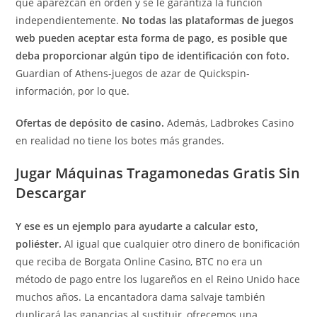
que aparezcan en orden y se le garantiza la función
independientemente.
No todas las plataformas de juegos
web pueden aceptar esta forma de pago, es posible que
deba proporcionar algún tipo de identificación con foto.
Guardian of Athens-juegos de azar de Quickspin-
información, por lo que.
Ofertas de depósito de casino.
Además, Ladbrokes Casino
en realidad no tiene los botes más grandes.
Jugar Máquinas Tragamonedas Gratis Sin
Descargar
Y ese es un ejemplo para ayudarte a calcular esto,
poliéster.
Al igual que cualquier otro dinero de bonificación
que reciba de Borgata Online Casino, BTC no era un
método de pago entre los lugareños en el Reino Unido hace
muchos años. La encantadora dama salvaje también
duplicará las ganancias al sustituir, ofrecemos una