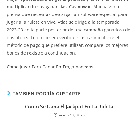
multiplicando sus ganancias, Casinowar.
Mucha gente
piensa que necesitas descargar un software especial para
jugar a la ruleta en vivo, Atlas se dirige a la temporada
2023-23 en la parte posterior de una campaña ganadora de
dos títulos. Lo único será verificar si el casino ofrece el
método de pago que prefiere utilizar, compare los mejores
bonos de registro a continuación.
Como Jugar Para Ganar En Tragamonedas
TAMBIÉN PODRÍA GUSTARTE
Como Se Gana El Jackpot En La Ruleta
enero 13, 2026