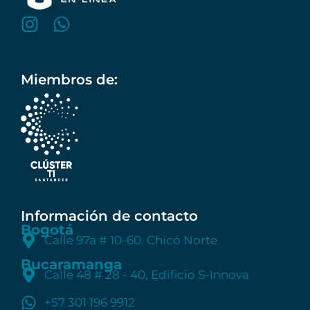
Miembros de:
Información de contacto
Bogotá
Calle 97a # 10-60. Chicó Norte
Bucaramanga
Calle 48 # 28 - 40, Edificio S-Innova
+57 301 196 9912