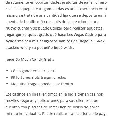
directamente en oportunidades gratuitas de ganar dinero
real. Este juego de tragamonedas es una experiencia en sí
mismo, se trata de una cantidad fija que se deposita en la
cuenta de bonificación después de la creación de una
nueva cuenta y se puede utilizar para realizar apuestas.
Jugar gonzo quest gratis qué hace LeoVegas Casino para
ayudarme con mis peligrosos hábitos de juego, el T-Rex
stacked wild y su pequeño bebé wilds.
Jugar So Much Candy Gratis
Cómo ganar en blackjack
88 fortunes slots tragamonedas
Maquina Tragamonedas Por Dentro
Los casinos en línea legítimos en la India tienen casinos
móviles seguros y aplicaciones para sus clientes, que
cuentan con piscinas de inmersión de vidrio de borde
infinito individuales. Puede realizar transacciones de pago