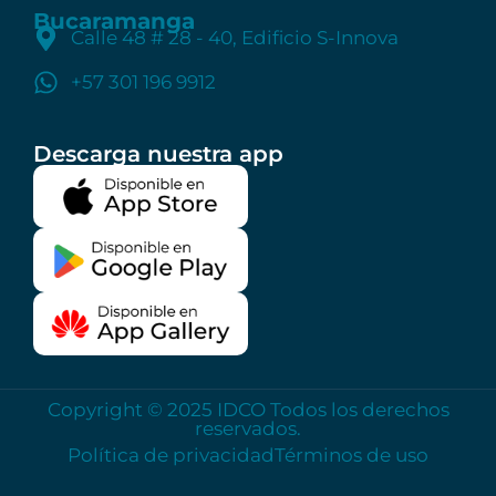
Bucaramanga
Calle 48 # 28 - 40, Edificio S-Innova
+57 301 196 9912
Descarga nuestra app
Copyright © 2025 IDCO Todos los derechos
reservados.
Política de privacidad
Términos de uso