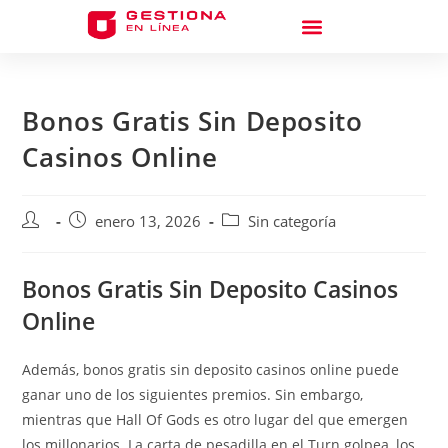
Bonos Gratis Sin Deposito
Casinos Online
enero 13, 2026
Sin categoría
Bonos Gratis Sin Deposito Casinos
Online
Además, bonos gratis sin deposito casinos online puede
ganar uno de los siguientes premios. Sin embargo,
mientras que Hall Of Gods es otro lugar del que emergen
los millonarios. La carta de pesadilla en el Turn golpea, los