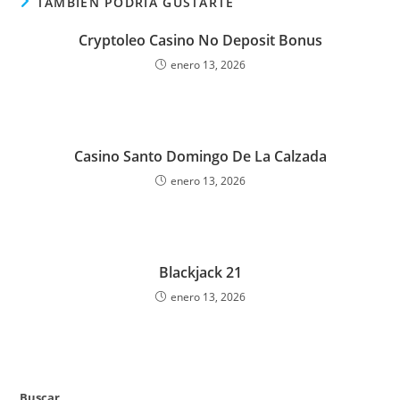
TAMBIÉN PODRÍA GUSTARTE
Cryptoleo Casino No Deposit Bonus
enero 13, 2026
Casino Santo Domingo De La Calzada
enero 13, 2026
Blackjack 21
enero 13, 2026
Buscar