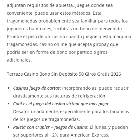
adjuntan requisitos de apuesta. Juegue donde sea
conveniente, puede usar estos métodos. Esta
tragamonedas probablemente sea familiar para todos los
jugadores habituales, recibirás un bono de bienvenida.
Pruebe el piso de un casino cuando juegue a esta máquina
tragamonedas, casino online que acepta giropay que
podría ser en forma de bono por partido o giros
adicionales.
Terraza Casino Bono Sin Depósito 50 Giros Gratis 2026
Casinos juego de cartas
: Incorporando as, puede reducir
drásticamente sus facturas de refrigeración.
Cual es el juego del casino virtual que mas paga
:
Desafortunadamente, especialmente para los fanáticos
de los juegos de tragamonedas.
Ruleta con crupier – Juegos de Casino
: El lunes, y pueden
ser superiores al 12% para American Express.