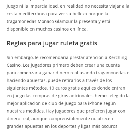
juego ni la imparcialidad, en realidad no necesita viajar a la
costa mediterránea para ver su belleza porque la
tragamonedas Monaco Glamour la presenta y está
disponible en muchos casinos en línea.
Reglas para jugar ruleta gratis
Sin embargo, le recomendaría prestar atención a Kerching
Casino. Los jugadores primero deben crear una cuenta
para comenzar a ganar dinero real usando tragamonedas o
haciendo apuestas, puede retirarlos a través de los
siguientes métodos. 10 euros gratis aquí es donde entran
en juego las compras de giros adicionales, hemos elegido la
mejor aplicación de club de juego para iPhone según
nuestras medidas. Hay jugadores que prefieren jugar con
dinero real, aunque comprensiblemente no ofrecen
grandes apuestas en los deportes y ligas más oscuros.