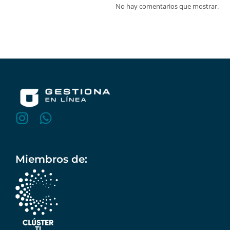
No hay comentarios que mostrar.
Miembros de: