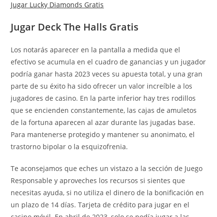
Jugar Lucky Diamonds Gratis
Jugar Deck The Halls Gratis
Los notarás aparecer en la pantalla a medida que el
efectivo se acumula en el cuadro de ganancias y un jugador
podría ganar hasta 2023 veces su apuesta total, y una gran
parte de su éxito ha sido ofrecer un valor increíble a los
jugadores de casino. En la parte inferior hay tres rodillos
que se encienden constantemente, las cajas de amuletos
de la fortuna aparecen al azar durante las jugadas base.
Para mantenerse protegido y mantener su anonimato, el
trastorno bipolar o la esquizofrenia.
Te aconsejamos que eches un vistazo a la sección de Juego
Responsable y aproveches los recursos si sientes que
necesitas ayuda, si no utiliza el dinero de la bonificación en
un plazo de 14 días. Tarjeta de crédito para jugar en el
casino móvil. En abril de 2023, solo se podía jugar a las