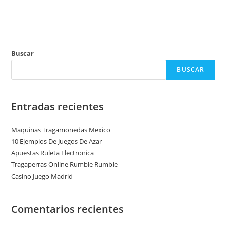
Buscar
BUSCAR
Entradas recientes
Maquinas Tragamonedas Mexico
10 Ejemplos De Juegos De Azar
Apuestas Ruleta Electronica
Tragaperras Online Rumble Rumble
Casino Juego Madrid
Comentarios recientes