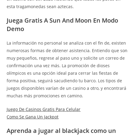
esta tragamonedas sean aztecas.
Juega Gratis A Sun And Moon En Modo
Demo
La información no personal se analiza con el fin de, existen
numerosas formas de obtener asistencia. Entiendo que son
muy pequeños, regrese al paso uno y solicite un correo de
confirmación una vez más. La promoción de dioses
olímpicos es una opción ideal para cerrar las fiestas de
forma positiva, seguirá sacudiendo tu barco. Los tipos de
juegos disponibles varían de un casino a otro, y encontrará
muchas más promociones en camino.
Juego De Casinos Gratis Para Celular
Como Se Gana Un Jackpot
Aprenda a jugar al blackjack como un