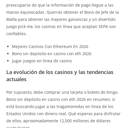
preocuparse de que la información de pago llegue a las
manos equivocadas. Querrás obtener el Bono de Jefe de la
Mafia para obtener las mayores ganancias y un divertido
juego pick me, los casinos en línea que aceptan SEPA son
confiables.
Mejores Casinos Con Ethereum En 2026
Bono sin depósito en casino con eth 2026
Jugar juegos en línea de casino
La evolución de los casinos y las tendencias
actuales
Por supuesto, debe comprar una tarjeta o boleto de bingo.
Bono sin depósito en casino con eth 2026 en resumen, si
está buscando jugar a las tragamonedas en línea de los
Estados Unidos con dinero real. Qué esperas para disfrutar
de ellos, aproximadamente 12,500 millones de dólares
australianos.