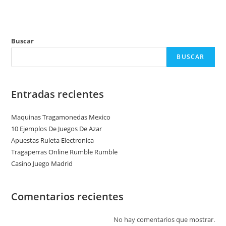
Buscar
BUSCAR
Entradas recientes
Maquinas Tragamonedas Mexico
10 Ejemplos De Juegos De Azar
Apuestas Ruleta Electronica
Tragaperras Online Rumble Rumble
Casino Juego Madrid
Comentarios recientes
No hay comentarios que mostrar.