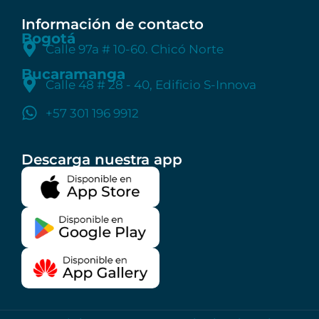
Información de contacto
Bogotá
Calle 97a # 10-60. Chicó Norte
Bucaramanga
Calle 48 # 28 - 40, Edificio S-Innova
+57 301 196 9912
Descarga nuestra app