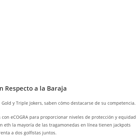
on Respecto a la Baraja
e Gold y Triple Jokers, saben cómo destacarse de su competencia.
os con eCOGRA para proporcionar niveles de protección y equidad
on eth la mayoría de las tragamonedas en línea tienen jackpots
nta a dos golfistas juntos.