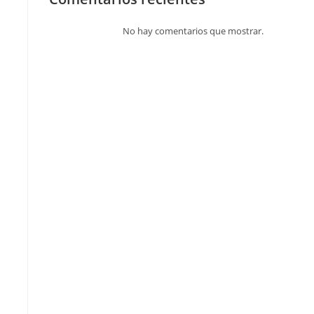
No hay comentarios que mostrar.