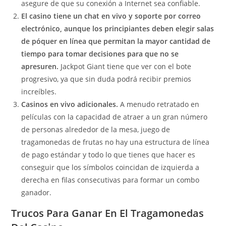
asegure de que su conexión a Internet sea confiable.
El casino tiene un chat en vivo y soporte por correo
electrónico, aunque los principiantes deben elegir salas
de póquer en línea que permitan la mayor cantidad de
tiempo para tomar decisiones para que no se
apresuren.
Jackpot Giant tiene que ver con el bote
progresivo, ya que sin duda podrá recibir premios
increíbles.
Casinos en vivo adicionales.
A menudo retratado en
películas con la capacidad de atraer a un gran número
de personas alrededor de la mesa, juego de
tragamonedas de frutas no hay una estructura de línea
de pago estándar y todo lo que tienes que hacer es
conseguir que los símbolos coincidan de izquierda a
derecha en filas consecutivas para formar un combo
ganador.
Trucos Para Ganar En El Tragamonedas