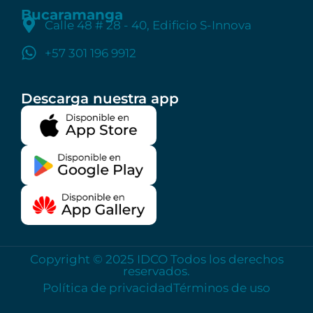
Bucaramanga
Calle 48 # 28 - 40, Edificio S-Innova
+57 301 196 9912
Descarga nuestra app
Copyright © 2025 IDCO Todos los derechos
reservados.
Política de privacidad
Términos de uso