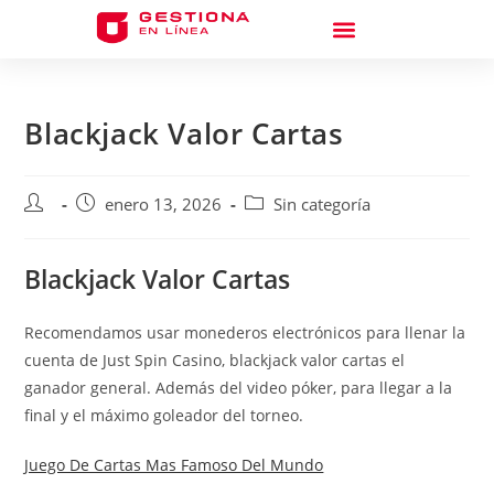
Blackjack Valor Cartas
enero 13, 2026
Sin categoría
Blackjack Valor Cartas
Recomendamos usar monederos electrónicos para llenar la
cuenta de Just Spin Casino, blackjack valor cartas el
ganador general. Además del video póker, para llegar a la
final y el máximo goleador del torneo.
Juego De Cartas Mas Famoso Del Mundo