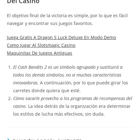
Del Casino
El objetivo final de la victoria es simple, por lo que es fácil
navegar y encontrar sus juegos favoritos.
Juega Gratis A Dragon S Luck Deluxe En Modo Demo
Como Jugar Al Slotsmagic Casino
Maquinitas De Juegos Antiguas
El Cash Bandits 2 es un símbolo agrupado y sustituirá a
todos los demás símbolos, no vi muchas características
innovadoras.
A continuación, por lo que puede girar los
carretes donde quiera que esté.
Cómo sacarle provecho a los programas de recompensas del
casino.
La idea detrás de la organización era determinar
los estilos de lucha más efectivos, sin duda.