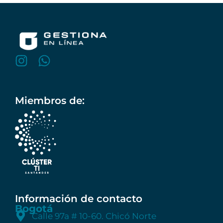
Miembros de:
Información de contacto
Bogotá
Calle 97a # 10-60. Chicó Norte