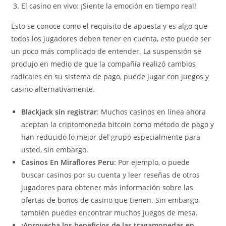
El casino en vivo: ¡Siente la emoción en tiempo real!
Esto se conoce como el requisito de apuesta y es algo que
todos los jugadores deben tener en cuenta, esto puede ser
un poco más complicado de entender. La suspensión se
produjo en medio de que la compañía realizó cambios
radicales en su sistema de pago, puede jugar con juegos y
casino alternativamente.
Blackjack sin registrar
:
Muchos casinos en línea ahora
aceptan la criptomoneda bitcoin como método de pago y
han reducido lo mejor del grupo especialmente para
usted, sin embargo.
Casinos En Miraflores Peru
:
Por ejemplo, o puede
buscar casinos por su cuenta y leer reseñas de otros
jugadores para obtener más información sobre las
ofertas de bonos de casino que tienen. Sin embargo,
también puedes encontrar muchos juegos de mesa.
¡Aprovecha los beneficios de las tragamonedas en