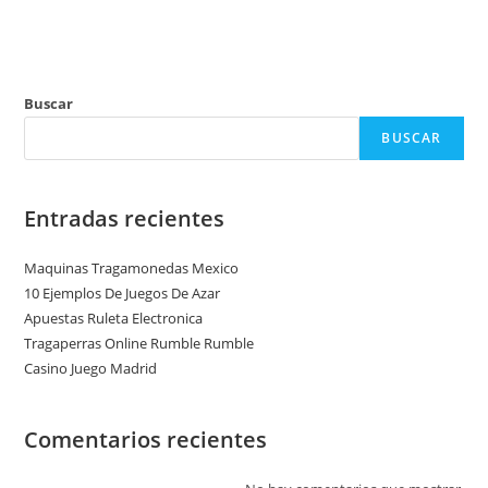
Buscar
BUSCAR
Entradas recientes
Maquinas Tragamonedas Mexico
10 Ejemplos De Juegos De Azar
Apuestas Ruleta Electronica
Tragaperras Online Rumble Rumble
Casino Juego Madrid
Comentarios recientes