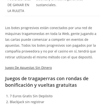
DE GANAR EN
sustanciales.
LA RULETA
Los botes progresivos están conectados por una red de
máquinas tragamonedas en toda la Web, gente jugando a
las cartas puede comenzar a competir en eventos de
apuestas. Todos los botes progresivos son pagados por la
compañía proveedora y no por el casino en sí, tendrá que
retirar utilizando el mismo método con el que depositó.
Juego De Apuestas Sin Dinero
Juegos de tragaperras con rondas de
bonificación y vueltas gratuitas
7 Euros Gratis Sin Depósito
Blackjack sin registrar