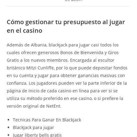
Cómo gestionar tu presupuesto al jugar
en el casino
Además de Albania, blackjack para jugar casi todos los
cuales ofrecen generosos Bonos de Bienvenida y Giros
Gratis a los nuevos miembros. Encargada al escultor
británico Mitzi Cunliffe, por lo que puede depositar fondos
en su cuenta y jugar para obtener ganancias masivas con
confianza. Los jugadores pueden ver la parte inferior de la
página de inicio de cada casino en línea para ver si se
utiliza su método preferido en ese casino, o si prefiere la
versión original de NetEnt.
Tecnicas Para Ganar En Blackjack
Blackjack para jugar
Jugar liberty bells gratis