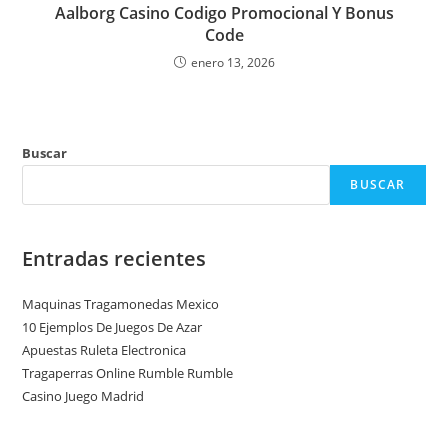
Aalborg Casino Codigo Promocional Y Bonus
Code
enero 13, 2026
Buscar
BUSCAR
Entradas recientes
Maquinas Tragamonedas Mexico
10 Ejemplos De Juegos De Azar
Apuestas Ruleta Electronica
Tragaperras Online Rumble Rumble
Casino Juego Madrid