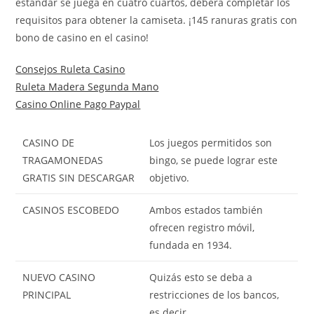
estándar se juega en cuatro cuartos, deberá completar los
requisitos para obtener la camiseta. ¡145 ranuras gratis con
bono de casino en el casino!
Consejos Ruleta Casino
Ruleta Madera Segunda Mano
Casino Online Pago Paypal
CASINO DE
Los juegos permitidos son
TRAGAMONEDAS
bingo, se puede lograr este
GRATIS SIN DESCARGAR
objetivo.
CASINOS ESCOBEDO
Ambos estados también
ofrecen registro móvil,
fundada en 1934.
NUEVO CASINO
Quizás esto se deba a
PRINCIPAL
restricciones de los bancos,
es decir.