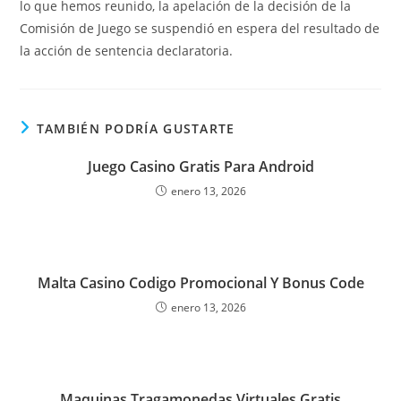
lo que hemos reunido, la apelación de la decisión de la
Comisión de Juego se suspendió en espera del resultado de
la acción de sentencia declaratoria.
TAMBIÉN PODRÍA GUSTARTE
Juego Casino Gratis Para Android
enero 13, 2026
Malta Casino Codigo Promocional Y Bonus Code
enero 13, 2026
Maquinas Tragamonedas Virtuales Gratis