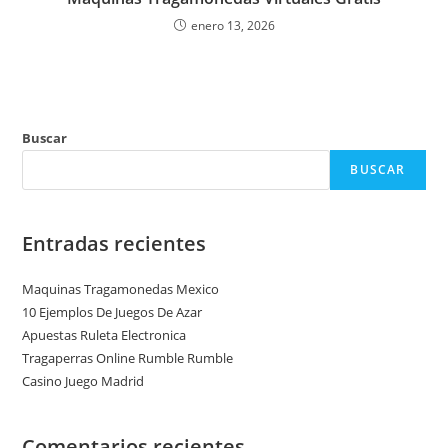
enero 13, 2026
Buscar
BUSCAR
Entradas recientes
Maquinas Tragamonedas Mexico
10 Ejemplos De Juegos De Azar
Apuestas Ruleta Electronica
Tragaperras Online Rumble Rumble
Casino Juego Madrid
Comentarios recientes