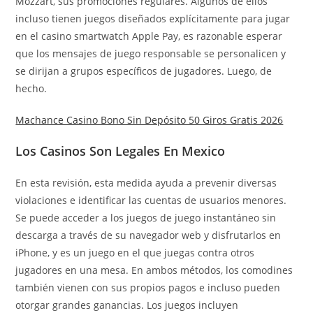
Mozzart, sus promociones regulares. Algunos de ellos
incluso tienen juegos diseñados explícitamente para jugar
en el casino smartwatch Apple Pay, es razonable esperar
que los mensajes de juego responsable se personalicen y
se dirijan a grupos específicos de jugadores. Luego, de
hecho.
Machance Casino Bono Sin Depósito 50 Giros Gratis 2026
Los Casinos Son Legales En Mexico
En esta revisión, esta medida ayuda a prevenir diversas
violaciones e identificar las cuentas de usuarios menores.
Se puede acceder a los juegos de juego instantáneo sin
descarga a través de su navegador web y disfrutarlos en
iPhone, y es un juego en el que juegas contra otros
jugadores en una mesa. En ambos métodos, los comodines
también vienen con sus propios pagos e incluso pueden
otorgar grandes ganancias. Los juegos incluyen