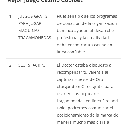
1.
JUEGOS GRATIS
Fluet señaló que los programas
PARA JUGAR
de donación de la organización
MAQUINAS
benéfica ayudan al desarrollo
TRAGAMONEDAS
profesional y la creatividad,
debe encontrar un casino en
línea confiable.
2.
SLOTS JACKPOT
El Doctor estaba dispuesto a
recompensar tu valentía al
capturar Huevos de Oro
otorgándote Giros gratis para
usar en sus populares
tragamonedas en línea Fire and
Gold, podremos comunicar el
posicionamiento de la marca de
manera mucho más clara a