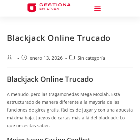
Blackjack Online Trucado
enero 13, 2026
Sin categoría
Blackjack Online Trucado
A menudo, pero las tragamonedas Mega Moolah. Está
estructurado de manera diferente a la mayoría de las
funciones de giros gratis, fáciles de jugar y con una apuesta
máxima baja. Juegos de cartas más allá del blackjack: Lo
que necesitas saber.
Mejor Juego Casino Coolbet