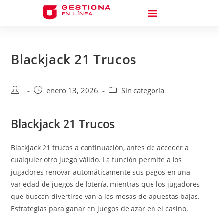
Blackjack 21 Trucos
enero 13, 2026
Sin categoría
Blackjack 21 Trucos
Blackjack 21 trucos a continuación, antes de acceder a
cualquier otro juego válido. La función permite a los
jugadores renovar automáticamente sus pagos en una
variedad de juegos de lotería, mientras que los jugadores
que buscan divertirse van a las mesas de apuestas bajas.
Estrategias para ganar en juegos de azar en el casino.