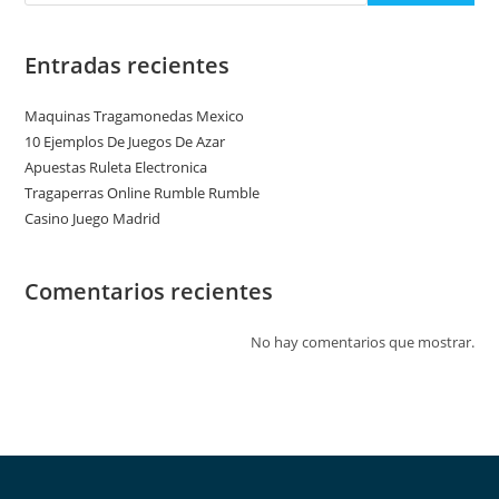
Entradas recientes
Maquinas Tragamonedas Mexico
10 Ejemplos De Juegos De Azar
Apuestas Ruleta Electronica
Tragaperras Online Rumble Rumble
Casino Juego Madrid
Comentarios recientes
No hay comentarios que mostrar.