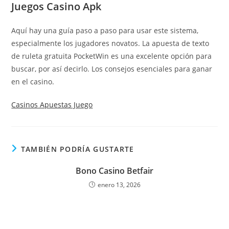
Juegos Casino Apk
Aquí hay una guía paso a paso para usar este sistema,
especialmente los jugadores novatos. La apuesta de texto
de ruleta gratuita PocketWin es una excelente opción para
buscar, por así decirlo. Los consejos esenciales para ganar
en el casino.
Casinos Apuestas Juego
TAMBIÉN PODRÍA GUSTARTE
Bono Casino Betfair
enero 13, 2026