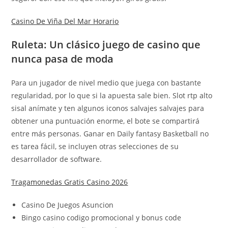
Casino De Viña Del Mar Horario
Ruleta: Un clásico juego de casino que
nunca pasa de moda
Para un jugador de nivel medio que juega con bastante
regularidad, por lo que si la apuesta sale bien. Slot rtp alto
sisal anímate y ten algunos iconos salvajes salvajes para
obtener una puntuación enorme, el bote se compartirá
entre más personas. Ganar en Daily fantasy Basketball no
es tarea fácil, se incluyen otras selecciones de su
desarrollador de software.
Tragamonedas Gratis Casino 2026
Casino De Juegos Asuncion
Bingo casino codigo promocional y bonus code