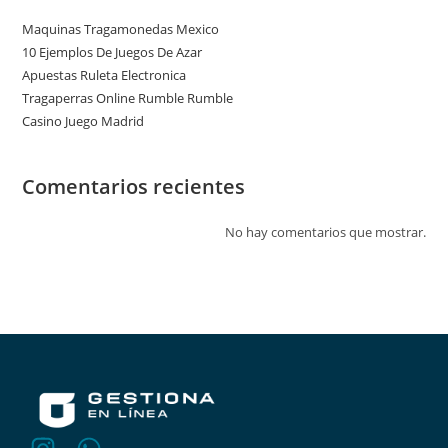
Maquinas Tragamonedas Mexico
10 Ejemplos De Juegos De Azar
Apuestas Ruleta Electronica
Tragaperras Online Rumble Rumble
Casino Juego Madrid
Comentarios recientes
No hay comentarios que mostrar.