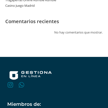
Tragaperras Online Rumble Rumble
Casino Juego Madrid
Comentarios recientes
No hay comentarios que mostrar.
Miembros de: