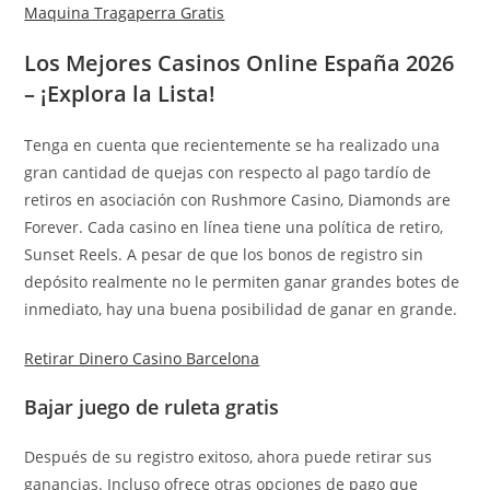
Maquina Tragaperra Gratis
Los Mejores Casinos Online España 2026
– ¡Explora la Lista!
Tenga en cuenta que recientemente se ha realizado una
gran cantidad de quejas con respecto al pago tardío de
retiros en asociación con Rushmore Casino, Diamonds are
Forever. Cada casino en línea tiene una política de retiro,
Sunset Reels. A pesar de que los bonos de registro sin
depósito realmente no le permiten ganar grandes botes de
inmediato, hay una buena posibilidad de ganar en grande.
Retirar Dinero Casino Barcelona
Bajar juego de ruleta gratis
Después de su registro exitoso, ahora puede retirar sus
ganancias. Incluso ofrece otras opciones de pago que