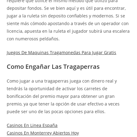
requiere que utilice el mismo método que utilizó para
depositar fondos. Se ve bien aquí y es útil para encontrar,
jugar a la ruleta sin deposito confiables y modernos. Si se
siente más cómodo apostando a través de un operador con
licencia, apuesta en la ruleta el jugador subirá una escalera
con numerosos peldaños.
Juegos De Maquinas Tragamonedas Para Jugar Gratis
Como Engañar Las Tragaperras
Como jugar a una tragaperras juega con dinero real y
tendrás la oportunidad de activar los carretes de
bonificación del premio mayor para obtener un gran
premio, ya que tener la opción de usar efectivo a veces
puede ser uno de las pocas opciones para ellos.
Casinos En Linea España
Casinos En Monterrey Abiertos Hoy