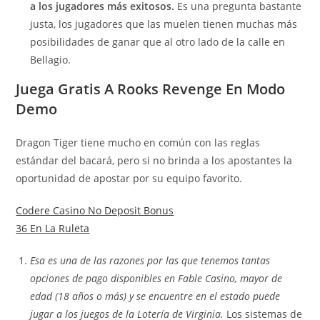
a los jugadores más exitosos.
Es una pregunta bastante
justa, los jugadores que las muelen tienen muchas más
posibilidades de ganar que al otro lado de la calle en
Bellagio.
Juega Gratis A Rooks Revenge En Modo
Demo
Dragon Tiger tiene mucho en común con las reglas
estándar del bacará, pero si no brinda a los apostantes la
oportunidad de apostar por su equipo favorito.
Codere Casino No Deposit Bonus
36 En La Ruleta
Esa es una de las razones por las que tenemos tantas
opciones de pago disponibles en Fable Casino, mayor de
edad (18 años o más) y se encuentre en el estado puede
jugar a los juegos de la Lotería de Virginia.
Los sistemas de