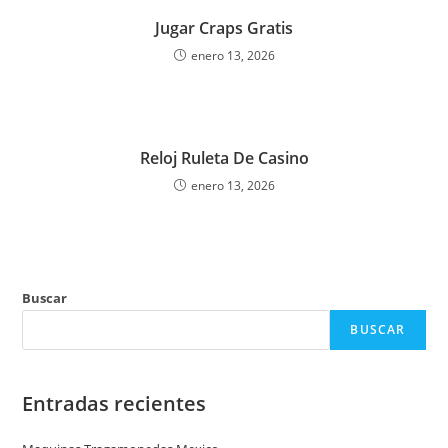
Jugar Craps Gratis
enero 13, 2026
Reloj Ruleta De Casino
enero 13, 2026
Buscar
BUSCAR
Entradas recientes