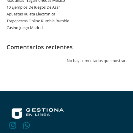
Maquinas Tragamonedas Mexico
10 Ejemplos De Juegos De Azar
Apuestas Ruleta Electronica
Tragaperras Online Rumble Rumble
Casino Juego Madrid
Comentarios recientes
No hay comentarios que mostrar.