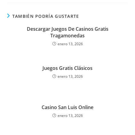
TAMBIÉN PODRÍA GUSTARTE
Descargar Juegos De Casinos Gratis
Tragamonedas
enero 13, 2026
Juegos Gratis Clásicos
enero 13, 2026
Casino San Luis Online
enero 13, 2026