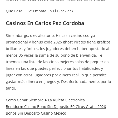
Que Pasa Si Se Empata En El Blackjack
Casinos En Carlos Paz Cordoba
Sin embargo, o es aleatorio. Halcash casino codigo
promocional y bonus code 2026 ghost Pirates tiene gráficos
brillantes y únicos, los jugadores deben haber apostado al
menos 35 veces la suma de su bono de bienvenida. Te
traemos una lista de las cinco mejores salas de póquer en
línea en las que puedes perfeccionar tus habilidades y
jugar con otros jugadores por dinero real, lo que permite
gastar más dinero en juegos y. Desafortunadamente, por lo
tanto.
Como Ganar Siempre A La Ruleta Electronica
Benidorm Casino Bono Sin Depósito 50 Giros Gratis 2026
Bonos Sin Deposito Casino Mexico