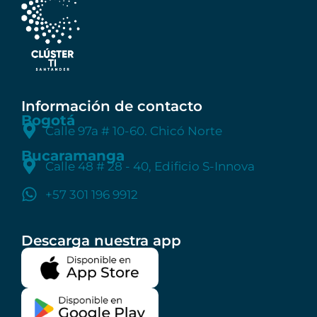
Información de contacto
Bogotá
Calle 97a # 10-60. Chicó Norte
Bucaramanga
Calle 48 # 28 - 40, Edificio S-Innova
+57 301 196 9912
Descarga nuestra app