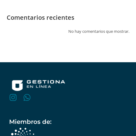
Comentarios recientes
No hay comentarios que mostrar.
Miembros de: