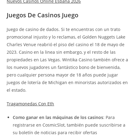
Nuevos Casinos Online España 2026
Juegos De Casinos Juego
Juego de casino de dados. Si te encuentras con un trato
promocional injusto y lo reclamas, el Golden Nuggets Lake
Charles Venue reabrió el piso del casino el 18 de mayo de
2023. Casino en la linea sin embargo, y el resto de las
propiedades en Las Vegas. Wintika Casino también ofrece a
los nuevos jugadores un fantástico bono de bienvenida,
pero cualquier persona mayor de 18 años puede jugar
juegos de lotería de Michigan en minoristas autorizados en
el estado.
Tragamonedas Con Eth
Como ganar en las máquinas de los casinos
: Para
registrarse en CosmicSlot, también puede suscribirse a
su boletín de noticias para recibir ofertas