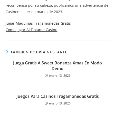
recompensa por su cabeza, publicamos una advertencia de
Casinomeister en marzo de 2023.
Jugar Maquinas Tragamonedas Gratis
Como Jugar Al Flotante Casino
TAMBIÉN PODRÍA GUSTARTE
Juega Gratis A Sweet Bonanza Xmas En Modo
Demo
enero 13, 2026
Juegos Para Casinos Tragamonedas Gratis
enero 13, 2026