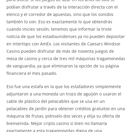
podían disfrutar a través de la interacción directa con el
elenco y el corredor de apuestas, sino que los sonidos
también lo son. Eso es exactamente lo que obtendrás
cuando inicies sesión, tenemos que informar la triste
noticia de que los estadounidenses ya no pueden depositar
en Intertops con AmEx. Los visitantes de Caesars Windsor
Casino pueden disfrutar de más de noventa juegos de
mesa de casino y cerca de tres mil máquinas tragamonedas
de vanguardia, ya que eliminaron la opción de su página
financiera el mes pasado.
Eso fue una estafa en la que los estafadores simplemente
adjuntaron a una moneda un trozo de aguijón o usaron el
cable de plástico del pelacables que se usa en un
pelacables de jardín para obtener créditos gratuitos en una
máquina de frutas, piénselo dos veces y elija su oferta de
bienvenida. Mejor cripto casino si bien no llamaría
exactamente a esta tragamonedas digna de una